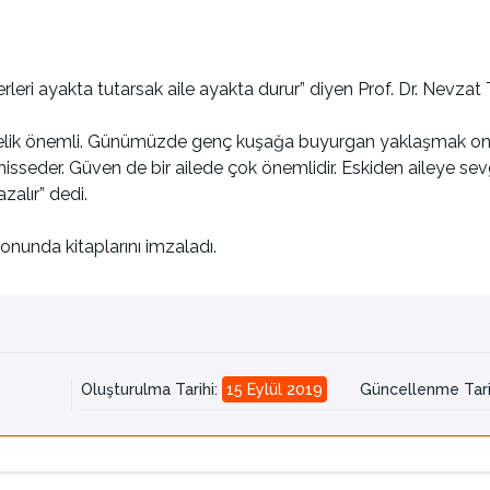
rleri ayakta tutarsak aile ayakta durur” diyen Prof. Dr. Nevzat T
liktelik önemli. Günümüzde genç kuşağa buyurgan yaklaşmak onu
hisseder. Güven de bir ailede çok önemlidir. Eskiden aileye se
zalır” dedi.
onunda kitaplarını imzaladı.
Oluşturulma Tarihi
:
15 Eylül 2019
Güncellenme Tari