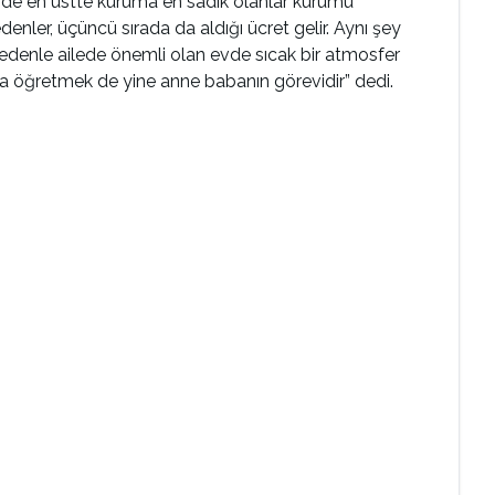
inde en üstte kuruma en sadık olanlar kurumu
enler, üçüncü sırada da aldığı ücret gelir. Aynı şey
O nedenle ailede önemli olan evde sıcak bir atmosfer
da öğretmek de yine anne babanın görevidir” dedi.