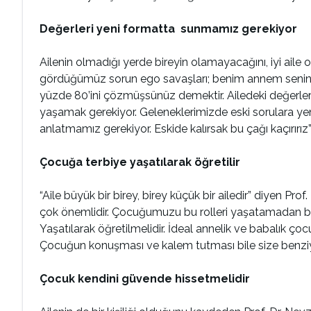
Değerleri yeni formatta sunmamız gerekiyor
Ailenin olmadığı yerde bireyin olamayacağını, iyi aile 
gördüğümüz sorun ego savaşları; benim annem senin a
yüzde 80’ini çözmüşsünüz demektir. Ailedeki değerler ö
yaşamak gerekiyor. Geleneklerimizde eski sorulara ye
anlatmamız gerekiyor. Eskide kalırsak bu çağı kaçırırız
Çocuğa terbiye yaşatılarak öğretilir
“Aile büyük bir birey, birey küçük bir ailedir” diyen Prof
çok önemlidir. Çocuğumuzu bu rolleri yaşatamadan büy
Yaşatılarak öğretilmelidir. İdeal annelik ve babalık ço
Çocuğun konuşması ve kalem tutması bile size benziy
Çocuk kendini güvende hissetmelidir