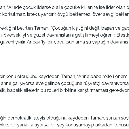
 “Ailede çocuk liderse o aile çocukerkil, anne ise lider olan o 
rir, korkutmaz, istek uyandırır, övgü beklemez, över sevgi bekl
ektiğini belirten Tarhan, “Çocuğun kişiliğini değil, başarı ve ça
ı översek iyi ve güzel davranışlarını geliştirmeyi öğrenir. Ele
özgüveni yıkılır. Ancak ‘iyi bir çocuksun ama şu yaptığın davran
bir konu olduğunu kaydeden Tarhan, “Anne baba rolleri önemlid
a anne çalışıyorsa eve gelince çocuğuna rüşvetçi davranıyorsa
, babalık ailelerin bu rolleri birbirine karıştırmaması gerekiyor
ğin demokratik işleyiş olduğunu kaydeden Tarhan, şunları söyledi
herkes bir yana kaçıyorsa, bir şey konuşamayıp arkadan konuşul