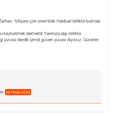
arhan, “İstişare çok önemlidir. Hakikati birlikte bulmak.
 kaybetmek demektir. Yanınıza alıp birlikte
vgi yuvası derdik şimdi güven yuvası diyoruz. Güvenin
hi
:
10 Nisan 2023