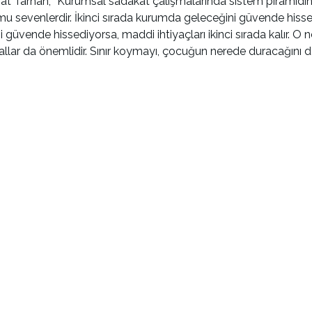
evzat Tarhan, “Kurumsal sadakat çalışmalarında sistem piramid
mu sevenlerdir. İkinci sırada kurumda geleceğini güvende hissed
ni güvende hissediyorsa, maddi ihtiyaçları ikinci sırada kalır. 
allar da önemlidir. Sınır koymayı, çocuğun nerede duracağını 