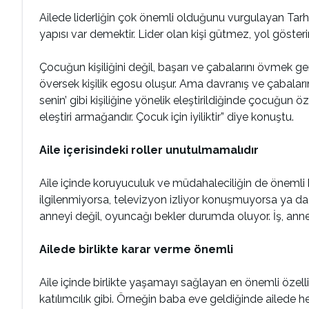
Ailede liderliğin çok önemli olduğunu vurgulayan Tarhan,
yapısı var demektir. Lider olan kişi gütmez, yol göste
Çocuğun kişiliğini değil, başarı ve çabalarını övmek ger
översek kişilik egosu oluşur. Ama davranış ve çabaların
senin’ gibi kişiliğine yönelik eleştirildiğinde çocuğun 
eleştiri armağandır. Çocuk için iyiliktir” diye konuştu.
Aile içerisindeki roller unutulmamalıdır
Aile içinde koruyuculuk ve müdahaleciliğin de önemli 
ilgilenmiyorsa, televizyon izliyor konuşmuyorsa ya d
anneyi değil, oyuncağı bekler durumda oluyor. İş, annelik
Ailede birlikte karar verme önemli
Aile içinde birlikte yaşamayı sağlayan en önemli özelli
katılımcılık gibi. Örneğin baba eve geldiğinde ailede 