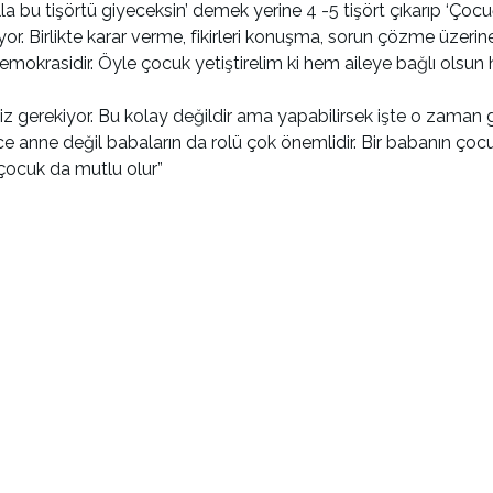
a bu tişörtü giyeceksin’ demek yerine 4 -5 tişört çıkarıp ‘Çoc
 Birlikte karar verme, fikirleri konuşma, sorun çözme üzerine
krasidir. Öyle çocuk yetiştirelim ki hem aileye bağlı olsun
gerekiyor. Bu kolay değildir ama yapabilirsek işte o zaman 
ece anne değil babaların da rolü çok önemlidir. Bir babanın ço
 çocuk da mutlu olur”