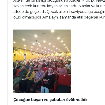
Ailenin de bir kişiliği olduğunu kaydeden Prof. Dr. N
sevenlerdir, kurumu koyanlar; en sadık olanlar ve kuru
ailede de geçerlidir. Çocuk ailesini seviyorsa geleceği
olup olmadığıdır. Ama aynı zamanda etik değerler, kur
Çocuğun başarı ve çabaları övülmelidir