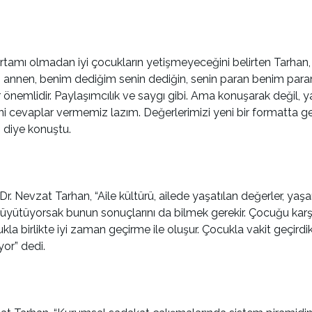
ortamı olmadan iyi çocukların yetişmeyeceğini belirten Tarhan, 
nnen, benim dediğim senin dediğin, senin paran benim param
nemlidir. Paylaşımcılık ve saygı gibi. Ama konuşarak değil, yaş
ni cevaplar vermemiz lazım. Değerlerimizi yeni bir formatta g
” diye konuştu.
. Dr. Nevzat Tarhan, “Aile kültürü, ailede yaşatılan değerler, yaşan
ütüyorsak bunun sonuçlarını da bilmek gerekir. Çocuğu karşım
cukla birlikte iyi zaman geçirme ile oluşur. Çocukla vakit geçird
or” dedi.