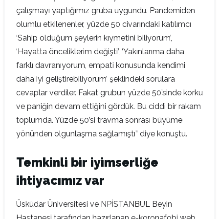
çalışmayı yaptığımız gruba uygundu. Pandemiden
olumlu etkilenenler, yüzde 50 civarındaki katılımcı
‘Sahip olduğum şeylerin kıymetini biliyorum’,
‘Hayatta önceliklerim değişti’, ‘Yakınlarıma daha
farklı davranıyorum, empati konusunda kendimi
daha iyi geliştirebiliyorum’ şeklindeki sorulara
cevaplar verdiler. Fakat grubun yüzde 50’sinde korku
ve paniğin devam ettiğini gördük. Bu ciddi bir rakam
toplumda. Yüzde 50’si travma sonrası büyüme
yönünden olgunlaşma sağlamıştı” diye konuştu.
Temkinli bir iyimserliğe
ihtiyacımız var
Üsküdar Üniversitesi ve NPİSTANBUL Beyin
Hastanesi tarafından hazırlanan e-koronafobi web