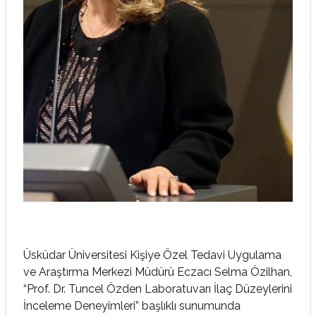
Üsküdar Üniversitesi Kişiye Özel Tedavi Uygulama
ve Araştırma Merkezi Müdürü Eczacı Selma Özilhan,
“Prof. Dr. Tuncel Özden Laboratuvarı İlaç Düzeylerini
İnceleme Deneyimleri” başlıklı sunumunda