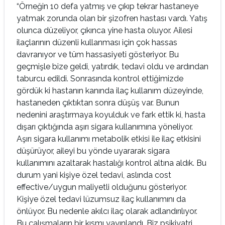
“Örneğin 10 defa yatmış ve çıkıp tekrar hastaneye
yatmak zorunda olan bir şizofren hastası vardı. Yatış
olunca düzeliyor, çıkınca yine hasta oluyor. Ailesi
ilaçlarının düzenli kullanması için çok hassas
davranıyor ve tüm hassasiyeti gösteriyor. Bu
geçmişle bize geldi, yatırdık, tedavi oldu ve ardından
taburcu edildi. Sonrasında kontrol ettiğimizde
gördük ki hastanın kanında ilaç kullanım düzeyinde,
hastaneden çıktıktan sonra düşüş var. Bunun
nedenini araştırmaya koyulduk ve fark ettik ki, hasta
dışarı çıktığında aşırı sigara kullanımına yöneliyor.
Aşırı sigara kullanımı metabolik etkisi ile ilaç etkisini
düşürüyor, aileyi bu yönde uyararak sigara
kullanımını azaltarak hastalığı kontrol altına aldık. Bu
durum yani kişiye özel tedavi, aslında cost
effective/uygun maliyetli olduğunu gösteriyor.
Kişiye özel tedavi lüzumsuz ilaç kullanımını da
önlüyor. Bu nedenle akılcı ilaç olarak adlandırılıyor.
Bu çalışmaların bir kısmı yayınlandı. Biz psikiyatri