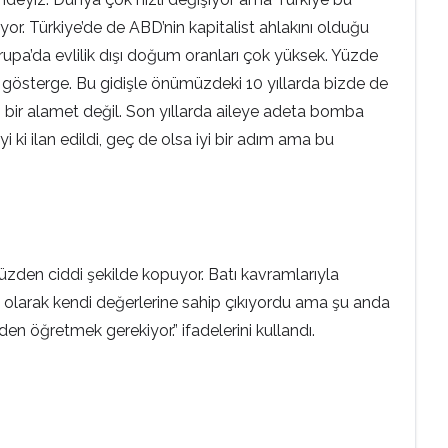
or. Türkiye’de de ABD’nin kapitalist ahlakını olduğu
rupa’da evlilik dışı doğum oranları çok yüksek. Yüzde
r gösterge. Bu gidişle önümüzdeki 10 yıllarda bizde de
i bir alamet değil. Son yıllarda aileye adeta bomba
İyi ki ilan edildi, geç de olsa iyi bir adım ama bu
üzden ciddi şekilde kopuyor. Batı kavramlarıyla
l olarak kendi değerlerine sahip çıkıyordu ama şu anda
n öğretmek gerekiyor.” ifadelerini kullandı.