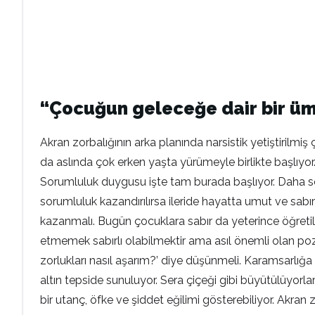
“Çocuğun geleceğe dair bir üm
Akran zorbalığının arka planında narsistik yetiştirilm
da aslında çok erken yaşta yürümeyle birlikte başlıyor
Sorumluluk duygusu işte tam burada başlıyor. Daha so
sorumluluk kazandırılırsa ileride hayatta umut ve sabı
kazanmalı. Bugün çocuklara sabır da yeterince öğretilmiyo
etmemek sabırlı olabilmektir ama asıl önemli olan pozitif
zorlukları nasıl aşarım?’ diye düşünmeli. Karamsarlığ
altın tepside sunuluyor. Sera çiçeği gibi büyütülüyorlar
bir utanç, öfke ve şiddet eğilimi gösterebiliyor. Akran 