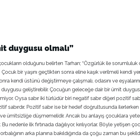
it duygusu olmalı”
iş çocukların olduğunu belirten Tarhan; “Özgürlük ile sorumlul
. Çocuk bir yaşını geçtikten sonra eline kaşık verilmeli kendi
nra kendi üstünü değiştirmeye çalışmalı, odasını ve eşyaları
r duygusu geliştirebilir. Çocuğun geleceğe dair bir ümit duygu
r. Oysa sabır iki türlüdür biri negatif sabır diğeri pozitif sabı
 sabırdır. Pozitif sabır ise bir hedef doğrultusunda ilerlerken k
a ve ümitsizliğe düşmemelidir. Ancak bu anlayış çocuklara yete
. Bu nedenle ilk fırtınada dağılıyor, kırılıyorlar. Böyle yetişe
zorbalığının arka planına bakıldığında da çoğu zaman bu şekilde 