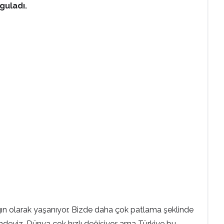
rguladı.
gın olarak yaşanıyor. Bizde daha çok patlama şeklinde
ndeyiz. Dünya çok hızlı değişiyor ama Türkiye bu