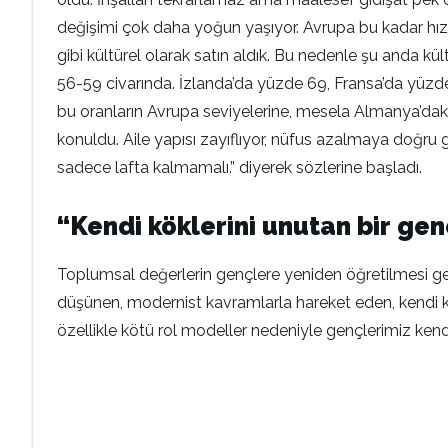
değişimi çok daha yoğun yaşıyor. Avrupa bu kadar hızlı
gibi kültürel olarak satın aldık. Bu nedenle şu anda k
56-59 civarında. İzlanda’da yüzde 69, Fransa’da yüzde
bu oranların Avrupa seviyelerine, mesela Almanya’daki
konuldu. Aile yapısı zayıflıyor, nüfus azalmaya doğru gidiy
sadece lafta kalmamalı.” diyerek sözlerine başladı.
“Kendi köklerini unutan bir gen
Toplumsal değerlerin gençlere yeniden öğretilmesi ger
düşünen, modernist kavramlarla hareket eden, kendi kö
özellikle kötü rol modeller nedeniyle gençlerimiz kend