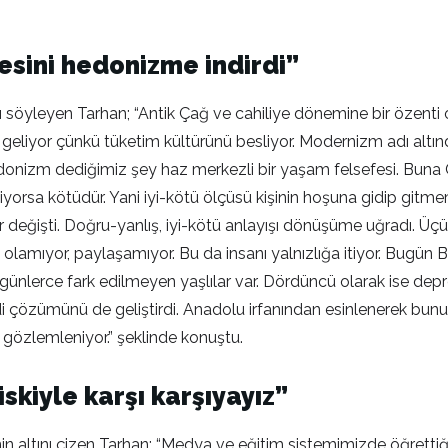
esini hedonizme indirdi”
söyleyen Tarhan; “Antik Çağ ve cahiliye dönemine bir özenti ol
 geliyor çünkü tüketim kültürünü besliyor. Modernizm adı altın
 Hedonizm dediğimiz şey haz merkezli bir yaşam felsefesi. Buna
yorsa kötüdür. Yani iyi-kötü ölçüsü kişinin hoşuna gidip gitmem
rler değişti. Doğru-yanlış, iyi-kötü anlayışı dönüşüme uğradı. Ü
 olamıyor, paylaşamıyor. Bu da insanı yalnızlığa itiyor. Bugün B
günlerce fark edilmeyen yaşlılar var. Dördüncü olarak ise dep
di çözümünü de geliştirdi. Anadolu irfanından esinlenerek bun
 gözlemleniyor.” şeklinde konuştu.
iskiyle karşı karşıyayız”
nin altını çizen Tarhan; “Medya ve eğitim sistemimizde öğrettiği