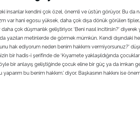
eki insanlar kendini çok özel, önemli ve üstün görüyor. Bu da nar
sizm var hani egosu yüksek, daha çok dışa dönük görülen tiple
r daha çok düşmanlık geliştiriyor. ‘Beni nasıl incitirsin?’ diye
aylarda yazılan metinlerde de görmek mümkün. Kendi dışındaki he
n bunu hak ediyorum neden benim hakkımı vermiyorsunuz?’ düşün
 bir hadis-i şerifinde de ‘Kıyamete yaklaşıldığında çocuklar an
yle bir anlayış geliştiğinde çocuk eline bir güç ya da imkan 
unu yaparım bu benim hakkım.’ diyor. Başkasının hakkını ise ön