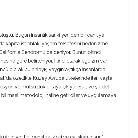
uştu. Bugün insanlık sanki yeniden bir cahiliye
da kapitalist ahlak, yaşam felsefesini hedonizme
 California Sendromu da deniyor. Bunun birinci
esine göre belirleniyor. İkinci olarak egoizm var.
çüncü olarak bu anlayış yaygınlaştıkça insanlarda
atı’da özellikle Kuzey Avrupa ülkelerinde ileri yaşta
resyon ve mutsuzluk ortaya çıkıyor. Suç ve şiddet
u bilimsel metodoloji haline getirdiler ve uygulamaya
miz insan tipi genelde ‘Zeki ve çalışkan olsun.’