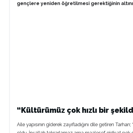
gençlere yeniden öğretilmesi gerektiğinin altın
“Kültürümüz çok hızlı bir şekil
Aile yapısının giderek zayıfladığını dile getiren Tar
oldu. İnşallah tekrarlamaz ama maalesef gidişat pek 