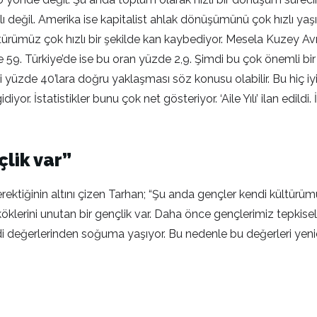
 değil. Amerika ise kapitalist ahlak dönüşümünü çok hızlı yaşıy
ültürümüz çok hızlı bir şekilde kan kaybediyor. Mesela Kuzey Av
 59. Türkiye’de ise bu oran yüzde 2,9. Şimdi bu çok önemli bi
 yüzde 40’lara doğru yaklaşması söz konusu olabilir. Bu hiç iy
or. İstatistikler bunu çok net gösteriyor. ‘Aile Yılı’ ilan edildi. 
çlik var”
ektiğinin altını çizen Tarhan; “Şu anda gençler kendi kültürüm
klerini unutan bir gençlik var. Daha önce gençlerimiz tepkise
i değerlerinden soğuma yaşıyor. Bu nedenle bu değerleri yenide