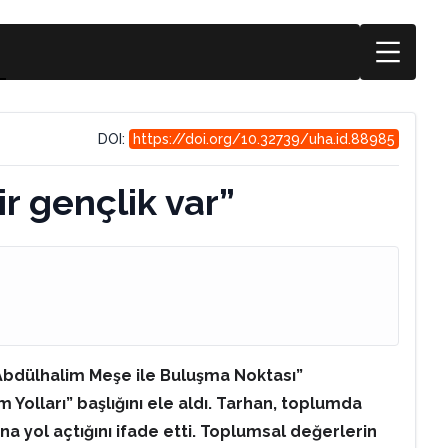
DOI:
https://doi.org/10.32739/uha.id.88985
ir gençlik var”
“Abdülhalim Meşe ile Buluşma Noktası”
Yolları” başlığını ele aldı. Tarhan, toplumda
na yol açtığını ifade etti. Toplumsal değerlerin