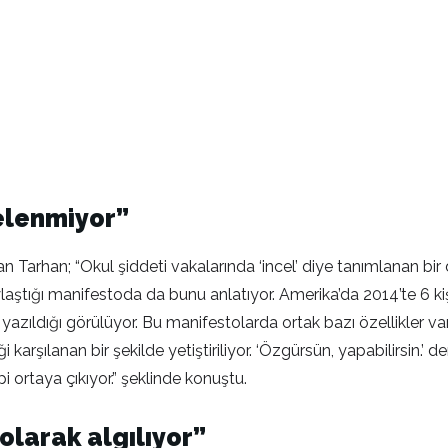
elenmiyor”
arhan; “Okul şiddeti vakalarında ‘incel’ diye tanımlanan bir d
aştığı manifestoda da bunu anlatıyor. Amerika’da 2014’te 6 kiş
ıldığı görülüyor. Bu manifestolarda ortak bazı özellikler var. 
 karşılanan bir şekilde yetiştiriliyor. ‘Özgürsün, yapabilirsin.
i ortaya çıkıyor.” şeklinde konuştu.
olarak algılıyor”