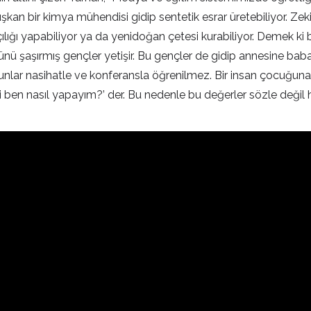
şkan bir kimya mühendisi gidip sentetik esrar üretebiliyor. Zeki
ılığı yapabiliyor ya da yenidoğan çetesi kurabiliyor. Demek ki 
aşırmış gençler yetişir. Bu gençler de gidip annesine babasın
ız. Bunlar nasihatle ve konferansla öğrenilmez. Bir insan çocuğ
asıl yapayım?’ der. Bu nedenle bu değerler sözle değil hal dili