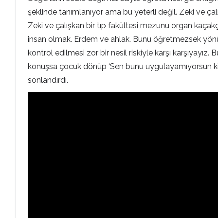
şeklinde tanımlanıyor ama bu yeterli değil. Zeki ve çalı
Zeki ve çalışkan bir tıp fakültesi mezunu organ kaçakç
insan olmak. Erdem ve ahlak. Bunu öğretmezsek yönünü ş
kontrol edilmesi zor bir nesil riskiyle karşı karşıyay
konuşsa çocuk dönüp ‘Sen bunu uygulayamıyorsun ki ben n
sonlandırdı.