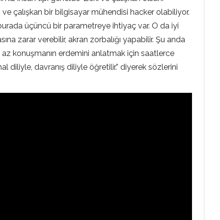
 ve çalışkan bir bilgisayar mühendisi hacker olabiliyor.
burada üçüncü bir parametreye ihtiyaç var. O da iyi
a zarar verebilir, akran zorbalığı yapabilir. Şu anda
una az konuşmanın erdemini anlatmak için saatlerce
yle, davranış diliyle öğretilir.” diyerek sözlerini