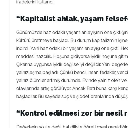
ifadelerini kullandı.
“Kapitalist ahlak, yaşam felsef
Günümüzde haz odaklı yaşam anlayışının öne çıktığını 
kültürü üretmeye başladı. Bu durum kapitalizmin işine
indirdi. Yani haz odaklı bir yaşam anlayışı öne çıktı.
maddesi hazcılık. Hoşuna gidiyorsa iyidir, hoşuna gitmi
Çıkarına uygunsa iyidir değilse iyi değildir. Yani değe
yalnızlaşma başladı. Çünkü bencil insan fedakâr, verici
yalnız ölümler artmış durumda. Evinde yalnız ölen ve 
olaylarında artış görülüyor. Ancak Batı buna karşı ken
başladılar. Bu sayede suç ve şiddet oranlarında düşüş
“Kontrol edilmesi zor bir nesil r
Değerlerin sözle değil hal diliyle öğretilmesi gerektiği