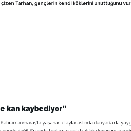
ı çizen Tarhan, gençlerin kendi köklerini unuttuğunu vu
de kan kaybediyor”
han; “Kahramanmaraş’ta yaşanan olaylar aslında dünyada da yay
o yönde değil. Şu anda toplum olarak hızlı bir dönüşüm süreci