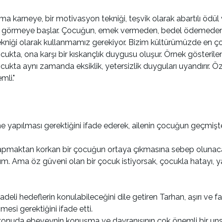
r ama karneye, bir motivasyon tekniği, teşvik olarak abartılı 
 gibi görmeye başlar. Çocuğun, emek vermeden, bedel ödemed
ekniği olarak kullanmamız gerekiyor. Bizim kültürümüzde en ço
cukta, ona karşı bir kıskançlık duygusu oluşur. Örnek gösteril
ocukta aynı zamanda eksiklik, yetersizlik duyguları uyandırır.
li."
yapılması gerektiğini ifade ederek, ailenin çocuğun geçmişteki 
 yapmaktan korkan bir çocuğun ortaya çıkmasına sebep olunaca
ım. Ama öz güveni olan bir çocuk istiyorsak, çocukla hatayı, 
adeli hedeflerin konulabileceğini dile getiren Tarhan, aşırı ve 
esi gerektiğini ifade etti.
 konuda ebeveynin konuşma ve davranışının çok önemli bir unsu