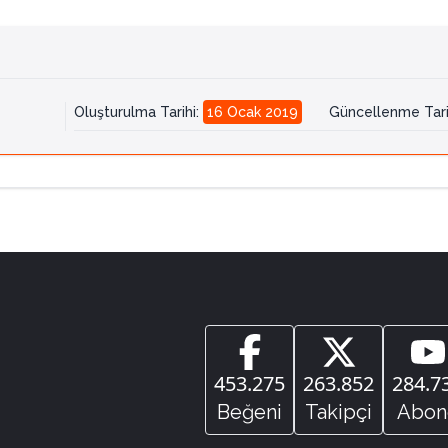
Oluşturulma Tarihi
:
16 Ocak 2019
Güncellenme Tari
453.275
263.852
284.7
Beğeni
Takipçi
Abon