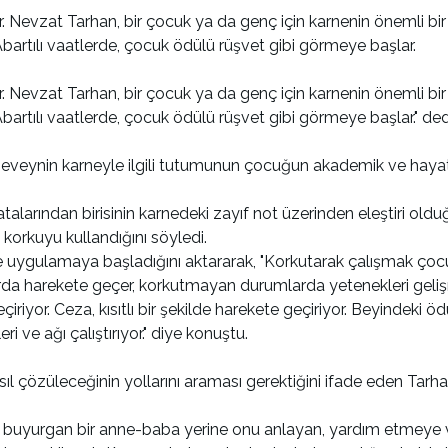
r. Nevzat Tarhan, bir çocuk ya da genç için karnenin önemli bi
bartılı vaatlerde, çocuk ödülü rüşvet gibi görmeye başlar.
r. Nevzat Tarhan, bir çocuk ya da genç için karnenin önemli bi
bartılı vaatlerde, çocuk ödülü rüşvet gibi görmeye başlar." ded
eveynin karneyle ilgili tutumunun çocuğun akademik ve hayat ba
atalarından birisinin karnedeki zayıf not üzerinden eleştiri o
orkuyu kullandığını söyledi.
uygulamaya başladığını aktararak, "Korkutarak çalışmak çocuk
arda harekete geçer, korkutmayan durumlarda yetenekleri geliş
iyor. Ceza, kısıtlı bir şekilde harekete geçiriyor. Beyindeki ö
ri ve ağı çalıştırıyor." diye konuştu.
ıl çözüleceğinin yollarını araması gerektiğini ifade eden Tarhan
 buyurgan bir anne-baba yerine onu anlayan, yardım etmeye v