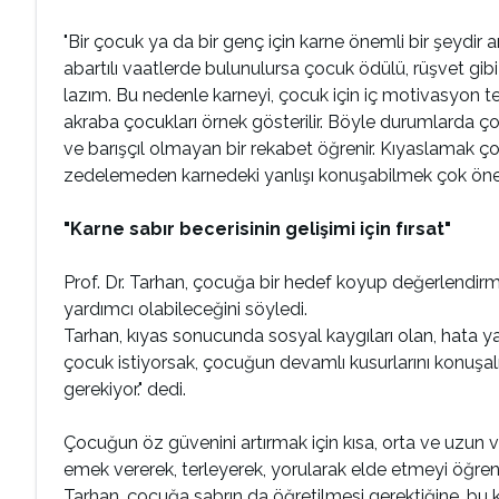
"Bir çocuk ya da bir genç için karne önemli bir şeydi
abartılı vaatlerde bulunulursa çocuk ödülü, rüşvet
lazım. Bu nedenle karneyi, çocuk için iç motivasyon t
akraba çocukları örnek gösterilir. Böyle durumlarda ço
ve barışçıl olmayan bir rekabet öğrenir. Kıyaslamak ç
zedelemeden karnedeki yanlışı konuşabilmek çok önem
"Karne sabır becerisinin gelişimi için fırsat"
Prof. Dr. Tarhan, çocuğa bir hedef koyup değerlendirme 
yardımcı olabileceğini söyledi.
Tarhan, kıyas sonucunda sosyal kaygıları olan, hata
çocuk istiyorsak, çocuğun devamlı kusurlarını konuşal
gerekiyor." dedi.
Çocuğun öz güvenini artırmak için kısa, orta ve uzun v
emek vererek, terleyerek, yorularak elde etmeyi öğrenm
Tarhan, çocuğa sabrın da öğretilmesi gerektiğine, bu