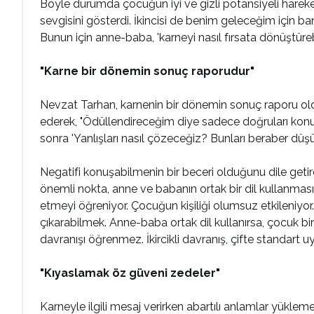
Böyle durumda çocuğun iyi ve gizli potansiyeli harek
sevgisini gösterdi. İkincisi de benim geleceğim için 
Bunun için anne-baba, 'karneyi nasıl fırsata dönüştüre
"Karne bir dönemin sonuç raporudur"
Nevzat Tarhan, karnenin bir dönemin sonuç raporu ol
ederek, "Ödüllendireceğim diye sadece doğruları kon
sonra 'Yanlışları nasıl çözeceğiz? Bunları beraber düşün
Negatifi konuşabilmenin bir beceri olduğunu dile getir
önemli nokta, anne ve babanın ortak bir dil kullanmas
etmeyi öğreniyor. Çocuğun kişiliği olumsuz etkileniyo
çıkarabilmek. Anne-baba ortak dil kullanırsa, çocuk bi
davranışı öğrenmez. İkircikli davranış, çifte standart uyg
"Kıyaslamak öz güveni zedeler"
Karneyle ilgili mesaj verirken abartılı anlamlar yüklem