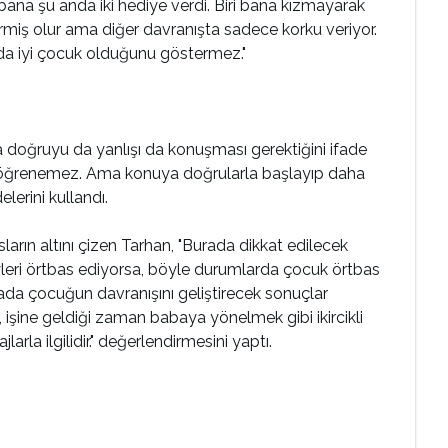
ana şu anda iki hediye verdi. Biri bana kızmayarak
rmiş olur ama diğer davranışta sadece korku veriyor.
a da iyi çocuk olduğunu göstermez."
doğruyu da yanlışı da konuşması gerektiğini ifade
ni öğrenemez. Ama konuya doğrularla başlayıp daha
lerini kullandı.
arın altını çizen Tarhan, "Burada dikkat edilecek
yleri örtbas ediyorsa, böyle durumlarda çocuk örtbas
ada çocuğun davranışını geliştirecek sonuçlar
 işine geldiği zaman babaya yönelmek gibi ikircikli
arla ilgilidir." değerlendirmesini yaptı.