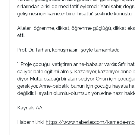
sırlarından birisi de meditatif eylemdir. Yani sabır, 
gelişmesi için karneler birer fırsattır." şeklinde konuştu.
Aileleri, öğrenme, dikkat, öğrenme güçlüğü, dikkat ek
etti.
Prof. Dr. Tarhan, konuşmasını şöyle tamamladı:
" 'Proje çocuğu' yetiştiren anne-babalar vardır. Sıfır ha
çalıyor, bale eğitimi almış. Kazanıyor, kazanıyor anne-
diyor. Mutlu olacağı bir alan seçiyor. Onun için çocu
gerekiyor. Anne-babalık, bunun için çocuğu hayata ha
değildir. Hayatın olumlu-olumsuz yönlerine hazır halde ye
Kaynak: AA
Haberin linki:
https://www.haberler.com/karnede-moti