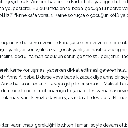
ete geçirilecek. 'Annem, babam bu kadar hata yaptığım halde b
bana yol gösterdi.' Bu durumda anne-baba, çocuğa iki hediye ve
biliriz?' fikrine kafa yorsun. Karne sonuçta o çocuğun kötü y
duğunu ve bu konu üzerinde konuşurken ebeveynlerin çocukla 
uşur, yanlışlar konuşulmazsa çocuk yanlışları nasıl çözeceği
elim.' dediği zaman çocuğun sorun çözme stili geliştirilir." ifade
erek, karne konuşması yaparken dikkat edilmesi gereken hususl
ıdır. Anne A, baba B derse veya baba kızacak diye anne bir şe
r. Anne baba önceden bir araya gelip konuşmalıdır. Maksat bur
r durumda kendi bencil çıkarı için hoşuna gittiği zaman anneye,
ulamak, yani iki yüzlü davranış, aslında ailedeki bu farklı mesajl
ekten kaçınılması gerektiğini belirten Tarhan, şöyle devam etti: