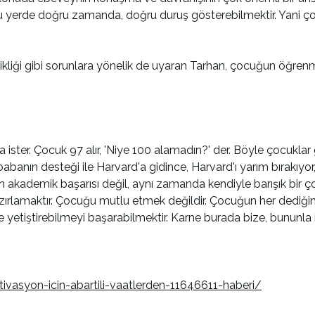
doğru yerde doğru zamanda, doğru duruş gösterebilmektir. Yani ç
sikliği gibi sorunlara yönelik de uyaran Tarhan, çocuğun öğre
ta ister. Çocuk 97 alır, 'Niye 100 alamadın?' der. Böyle çocuklar 
babanın desteği ile Harvard'a gidince, Harvard'ı yarım bırakıyor
ğun akademik başarısı değil, aynı zamanda kendiyle barışık bir
zırlamaktır. Çocuğu mutlu etmek değildir. Çocuğun her dediğ
tiştirebilmeyi başarabilmektir. Karne burada bize, bununla ilgili
vasyon-icin-abartili-vaatlerden-11646611-haberi/