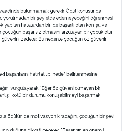
ödül vaadinde bulunmamak gerekir. Ödül konusunda
en, yorulmadan bir şey elde edemeyeceğini öğrenmesi
k yapılan hatalardan biri de başarılı olan komşu ve
en çocuğun başarısız olmasını arzulayan bir çocuk olur
 Öz güvenini zedeler. Bu nedenle çocuğun öz güvenini
başarılarını hatırlatılıp, hedef belirlenmesine
ğını vurgulayarak, "Eğer öz güveni olmayan bir
yanlışı, kötü bir durumu konuşabilmeyi başarmak
fazla ödülün de motivasyon kıracağını, çocuğun bir şeyi
r olduğuna dikkati çekerek, "Başarının en önemli