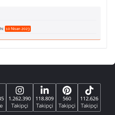
hi
:
10 Nisan 2023
35
1.262.390
118.809
560
112.626
e
Takipçi
Takipçi
Takipçi
Takipçi