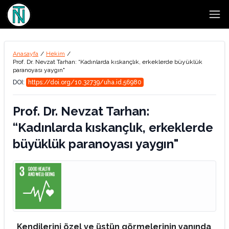
Open
Anasayfa
/
Hekim
/
Prof. Dr. Nevzat Tarhan: “Kadınlarda kıskançlık, erkeklerde büyüklük
paranoyası yaygın"
DOI:
https://doi.org/10.32739/uha.id.56980
Prof. Dr. Nevzat Tarhan:
“Kadınlarda kıskançlık, erkeklerde
büyüklük paranoyası yaygın"
Kendilerini özel ve üstün görmelerinin yanında