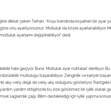
ğine dikkat çeken Tarhan, “Koşu bandında koşarken bir ayar ya
re onu ayarlıyorsunuz. Mutluluk da böyle ayarlanabiliyor. Mutlu
tluluk ayarlarını değiştirebiliyor.” dedi.
bilir hale geçiyor. Buna ‘Mutluluk ayar noktaları’ deniliyor. Bu
dürülebilir mutluluğu başarabiliyor. Zenginlik ve kariyer başarısı
ki alış-veriş değil de veriş-alış olduğunu gösteriyor. Rastgele i
lara yardım yardım ettiğinizde bu size görünmez bir iyilik olarak
bilimsel sağlamlık çağı. Bilim desteklediği için iyilik yapma k