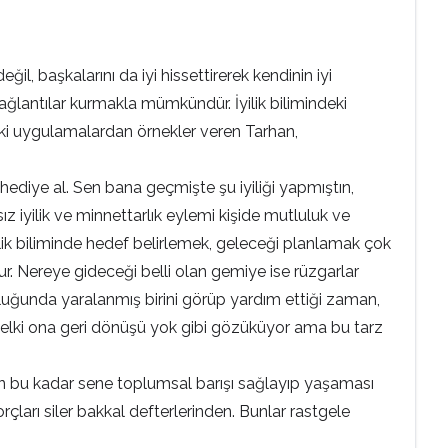
eğil, başkalarını da iyi hissettirerek kendinin iyi
bağlantılar kurmakla mümkündür. İyilik bilimindeki
ndeki uygulamalardan örnekler veren Tarhan,
 hediye al. Sen bana geçmişte şu iyiliği yapmıştın,
z iyilik ve minnettarlık eylemi kişide mutluluk ve
ilik biliminde hedef belirlemek, geleceği planlamak çok
r. Nereye gideceği belli olan gemiye ise rüzgarlar
culuğunda yaralanmış birini görüp yardım ettiği zaman,
belki ona geri dönüşü yok gibi gözüküyor ama bu tarz
nun bu kadar sene toplumsal barışı sağlayıp yaşaması
rçları siler bakkal defterlerinden. Bunlar rastgele