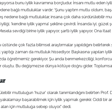
şıyorsa bunu iyilik kavramına borçludur. İnsanı mutlu eden iyilik, 
 nedene bağlı mutluluklar vardır; ‘Şunu yaptım mutlu oldum, baş
ış nedene bağlı mutluluklar, insana çok daha sürdürülebilir mutlul
ki iyiliği, ‘kendine iyilik yapma’ şekline çevirdi. İnsanda iyi, g
sela sevdiği birine iyilik yapıyor, şartlı iyilik yapıyor. Ona itaa
ı üstünde çok fazla bilimsel araştırmalar yapıldığını belirterek
k yaptığı zaman da mutluluk hissediyor. Başkasına yapılan iyilik
arımızda öğretmemiz gerekiyor. Şu anda benmerkezciliği, konforc
ür oluştu. Bu değişmezse dünya kötüye doğru gider. Toplumsal
tur
ilir mutluluğun ‘huzur’ olarak tanımlandığını belirten Prof. D
kalamayı başarabilmek için iyilik yapmak gerekir. Ciddi bir an
alan için mutluluğa sebep oluyor.” dedi.