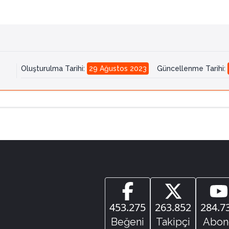
Oluşturulma Tarihi
:
29 Ağustos 2023
Güncellenme Tarihi
:
453.275
263.852
284.7
Beğeni
Takipçi
Abon