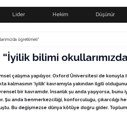
Lider
Hekim
Düşünür
ullarımızda öğretilmeli”
 “İyilik bilimi okullarımızd
limsel çalışma yapılıyor. Oxford Üniversitesi de konuyla 
yakta kalmasının ‘iyilik’ kavramıyla yakından ilgili oldu
, evrensel bir kavramdır. İnsanlık şu anda yaşıyorsa, bunu
yor. Şu anda benmerkezciliği, konforculuğu, çıkarcılığı
luştu. Bu değişmezse dünya kötüye doğru gider. Toplums