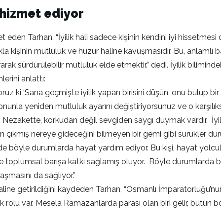
 hizmet ediyor
et eden Tarhan, “İyilik hali sadece kişinin kendini iyi hissetmesi d
akla kişinin mutluluk ve huzur haline kavuşmasıdır. Bu, anlamlı 
rak sürdürülebilir mutluluk elde etmektir.” dedi. İyilik bilimi
erini anlattı:
ruz ki ‘Sana geçmişte iyilik yapan birisini düşün, onu bulup bir
unla yeniden mutluluk ayarını değiştiriyorsunuz ve o karşılıksı
dır. Nezakette, korkudan değil sevgiden saygı duymak vardır. İy
 çıkmış nereye gideceğini bilmeyen bir gemi gibi sürükler duru
ere de böyle durumlarda hayat yardım ediyor. Bu kişi, hayat yol
 de toplumsal barışa katkı sağlamış oluyor. Böyle durumlarda 
laşmasını da sağlıyor.”
haline getirildiğini kaydeden Tarhan, “Osmanlı İmparatorluğu’
k rolü var. Mesela Ramazanlarda parası olan biri gelir, bütün bo