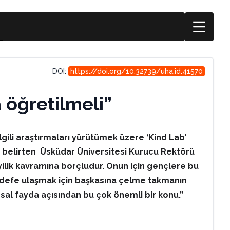
DOI:
https://doi.org/10.32739/uha.id.41570
a öğretilmeli”
ilgili araştırmaları yürütümek üzere ‘Kind Lab’
ğunu belirten Üsküdar Üniversitesi Kurucu Rektörü
 iyilik kavramına borçludur. Onun için gençlere bu
 hedefe ulaşmak için başkasına çelme takmanın
al fayda açısından bu çok önemli bir konu.”