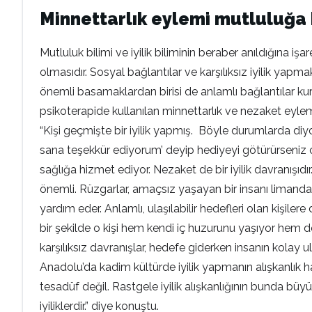
Minnettarlık eylemi mutluluğa
Mutluluk bilimi ve iyilik biliminin beraber anıldığına işar
olmasıdır. Sosyal bağlantılar ve karşılıksız iyilik yapm
önemli basamaklardan birisi de anlamlı bağlantılar kura
psikoterapide kullanılan minnettarlık ve nezaket eyleml
“Kişi geçmişte bir iyilik yapmış. Böyle durumlarda diyo
sana teşekkür ediyorum’ deyip hediyeyi götürürseniz on
sağlığa hizmet ediyor. Nezaket de bir iyilik davranışı
önemli. Rüzgarlar, amaçsız yaşayan bir insanı limandan
yardım eder. Anlamlı, ulaşılabilir hedefleri olan kişil
bir şekilde o kişi hem kendi iç huzurunu yaşıyor hem
karşılıksız davranışlar, hedefe giderken insanın kolay u
Anadolu’da kadim kültürde iyilik yapmanın alışkanlık 
tesadüf değil. Rastgele iyilik alışkanlığının bunda büyü
iyiliklerdir.” diye konuştu.