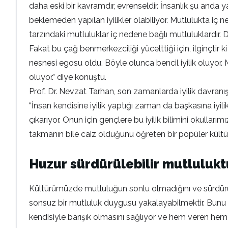
daha eski bir kavramdır, evrenseldir. İnsanlık şu anda ya
beklemeden yapılan iyilikler olabiliyor. Mutlulukta iç
tarzındaki mutluluklar iç nedene bağlı mutluluklardır. D
Fakat bu çağ benmerkezciliği yücelttiği için, ilginçtir 
nesnesi egosu oldu. Böyle olunca bencil iyilik oluyor. Me
oluyor.” diye konuştu.
Prof. Dr. Nevzat Tarhan, son zamanlarda iyilik davranış
“İnsan kendisine iyilik yaptığı zaman da başkasına iyili
çıkarıyor. Onun için gençlere bu iyilik bilimini okull
takmanın bile caiz olduğunu öğreten bir popüler kült
Huzur sürdürülebilir mutluluk
Kültürümüzde mutluluğun sonlu olmadığını ve sürdürüleb
sonsuz bir mutluluk duygusu yakalayabilmektir. Bunu ya
kendisiyle barışık olmasını sağlıyor ve hem veren hem 