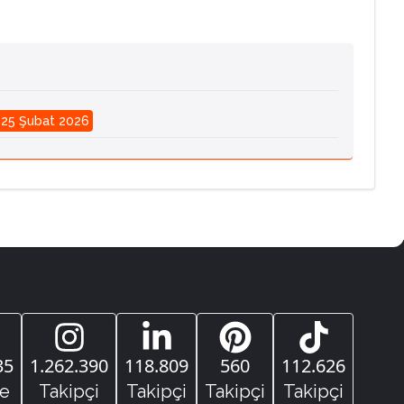
25 Şubat 2026
35
1.262.390
118.809
560
112.626
e
Takipçi
Takipçi
Takipçi
Takipçi