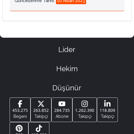
Güncellenme Tarihi
:
10 Nisan 2023
Lider
Hekim
Düşünür
453.275
263.852
284.735
1.262.390
118.809
Beğeni
Takipçi
Abone
Takipçi
Takipçi