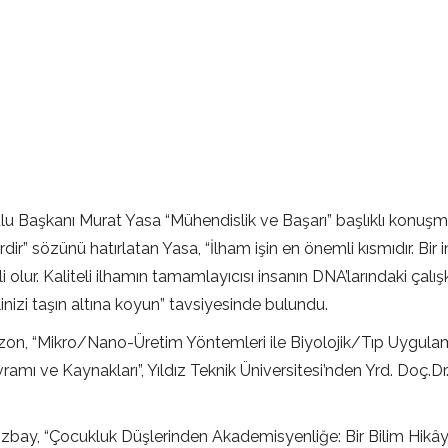
aşkanı Murat Yasa “Mühendislik ve Başarı” başlıklı konuşma
r” sözünü hatırlatan Yasa, “İlham işin en önemli kısmıdır. Bir i
 olur. Kaliteli ilhamın tamamlayıcısı insanın DNA’larındaki çalışk
elinizi taşın altına koyun” tavsiyesinde bulundu.
bzon, “Mikro/Nano-Üretim Yöntemleri ile Biyolojik/Tıp Uygulamal
mı ve Kaynakları”, Yıldız Teknik Üniversitesi’nden Yrd. Doç.Dr
zbay, “Çocukluk Düşlerinden Akademisyenliğe: Bir Bilim Hikâye