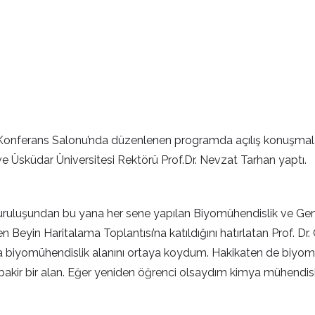
Konferans Salonu’nda düzenlenen programda açılış konuşmala
n ve Üsküdar Üniversitesi Rektörü Prof.Dr. Nevzat Tarhan yaptı.
n kuruluşundan bu yana her sene yapılan Biyomühendislik ve Genet
 Beyin Haritalama Toplantısı’na katıldığını hatırlatan Prof. Dr
 biyomühendislik alanını ortaya koydum. Hakikaten de biyomühe
bakir bir alan. Eğer yeniden öğrenci olsaydım kimya mühendisl