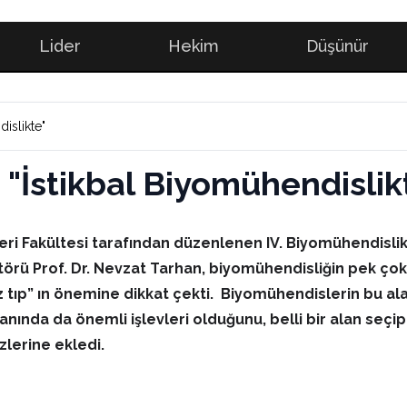
Lider
Hekim
Düşünür
dislikte"
: "İstikbal Biyomühendislik
ri Fakültesi tarafından düzenlenen IV. Biyomühendislik 
örü Prof. Dr. Nevzat Tarhan, biyomühendisliğin pek çok b
tıp” ın önemine dikkat çekti. Biyomühendislerin bu al
nında da önemli işlevleri olduğunu, belli bir alan seçip
lerine ekledi.