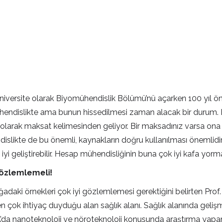
 üniversite olarak Biyomühendislik Bölümü’nü açarken 100 yıl ö
omühendislikte ama bunun hissedilmesi zaman alacak bir durum. B
larak maksat kelimesinden geliyor. Bir maksadınız varsa ona uy
endislikte de bu önemli, kaynakların doğru kullanılması önemlid
i geliştirebilir. Hesap mühendisliğinin buna çok iyi kafa yorma
 gözlemlemeli!
adaki örnekleri çok iyi gözlemlemesi gerektiğini belirten Prof. D
çok ihtiyaç duyduğu alan sağlık alanı. Sağlık alanında gelişmiş
A’da nanoteknoloji ve nöroteknoloji konusunda araştırma yapan bil