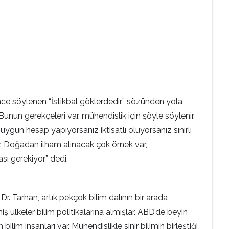
nce söylenen “İstikbal göklerdedir” sözünden yola
unun gerekçeleri var, mühendislik için şöyle söylenir.
gun hesap yapıyorsanız iktisatlı oluyorsanız sınırlı
ir. Doğadan ilham alınacak çok örnek var,
sı gerekiyor” dedi.
r. Tarhan, artık pekçok bilim dalının bir arada
 ülkeler bilim politikalarına almışlar. ABD’de beyin
im insanları var. Mühendislikle sinir bilimin birleştiği