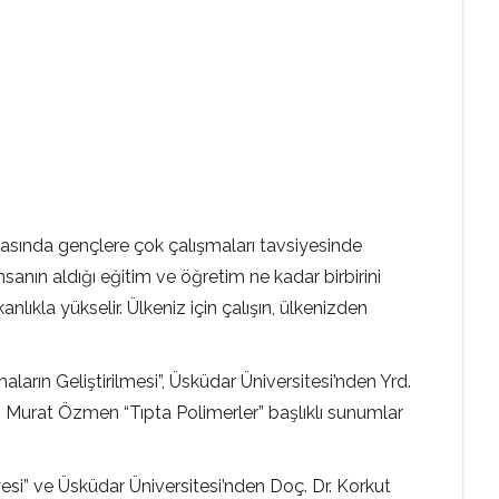
sında gençlere çok çalışmaları tavsiyesinde
nsanın aldığı eğitim ve öğretim ne kadar birbirini
anlıkla yükselir. Ülkeniz için çalışın, ülkenizden
arın Geliştirilmesi”, Üsküdar Üniversitesi’nden Yrd.
. Murat Özmen “Tıpta Polimerler” başlıklı sunumlar
si” ve Üsküdar Üniversitesi’nden Doç. Dr. Korkut