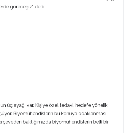
lerde göreceğiz” dedi.
un üç ayağı var. Kişiye özel tedavi, hedefe yönelik
ş düşüyor. Biyomühendislerin bu konuya odaklanması
çerçeveden baktığımızda biyomühendislerin belli bir