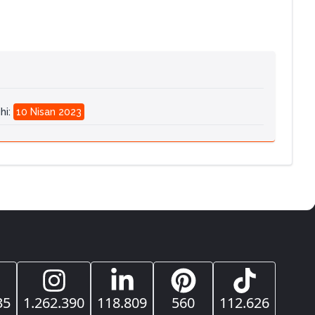
hi
:
10 Nisan 2023
35
1.262.390
118.809
560
112.626