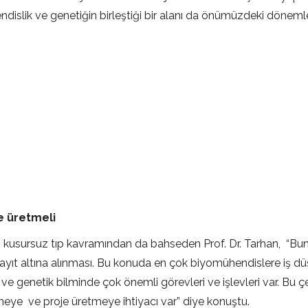
ühendislik ve genetiğin birleştiği bir alanı da önümüzdeki dönem
e üretmeli
n kusursuz tıp kavramından da bahseden Prof. Dr. Tarhan, “Bun
rin kayıt altına alınması. Bu konuda en çok biyomühendislere i
ve genetik bilminde çok önemli görevleri ve işlevleri var. Bu 
tmeye ve proje üretmeye ihtiyacı var” diye konuştu.