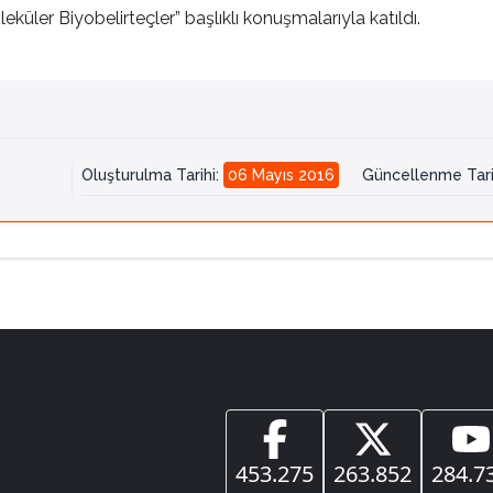
üler Biyobelirteçler” başlıklı konuşmalarıyla katıldı.
Oluşturulma Tarihi
:
06 Mayıs 2016
Güncellenme Tari
453.275
263.852
284.7