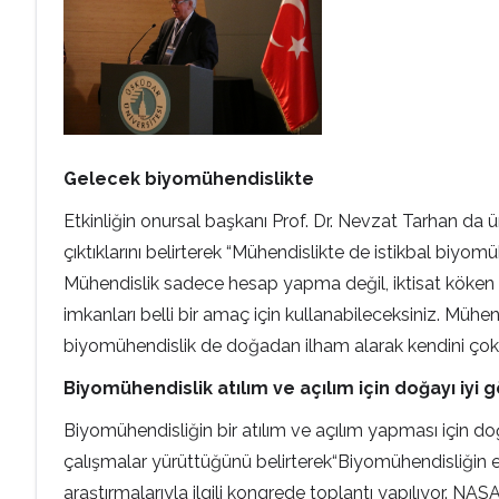
Gelecek biyomühendislikte
Etkinliğin onursal başkanı Prof. Dr. Nevzat Tarhan da
çıktıklarını belirterek “Mühendislikte de istikbal biy
Mühendislik sadece hesap yapma değil, iktisat köken o
imkanları belli bir amaç için kullanabileceksiniz. Müh
biyomühendislik de doğadan ilham alarak kendini çok iy
Biyomühendislik atılım ve açılım için doğayı iyi
Biyomühendisliğin bir atılım ve açılım yapması için doğ
çalışmalar yürüttüğünü belirterek“Biyomühendisliğin en 
araştırmalarıyla ilgili kongrede toplantı yapılıyor. NAS