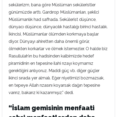
sekülerizm, bana göre Müslüman seküleristler
günümüzde arttı. Gardırop Müslümanları, şekilci
Müslümanlık had safhada. Sekülerist düşünce,
dünyacı düşünce, dünyacılık hastalığı birinci hastalık.
İkincisi, Müslümanlar ölümden korkmaya başlar
diyor. Dünyayı ahiretten daha önemli görür,
ölmekten korkarlar ve ölmek istemezler. O halde biz
Rasullulah’ın bu hadisinden kalbimizde hedef
piramidinin en tepesine ilahi rızayı koymamız
gerektiğini anlıyoruz. Maddi güç vb. diğer güçler
ikinci sırada yer almalı. Eğer niyetimizi bozmazsak,
en tepeye Allah rızasını koyarsak dağın tepesine
varırız, bakarız ki kazanmışız.” dedi.
“İslam gemisinin menfaati