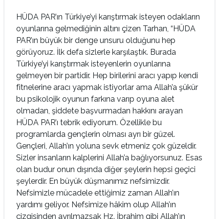
HÜDA PAR’ın Türkiye’yi karıştırmak isteyen odakların
oyunlarına gelmediğinin altını çizen Tarhan, “HÜDA
PAR’ın büyük bir denge unsuru olduğunu hep
görüyoruz. İlk defa sizlerle karşılaştık. Burada
Türkiye’yi karıştırmak isteyenlerin oyunlarına
gelmeyen bir partidir. Hep birilerini aracı yapıp kendi
fitnelerine aracı yapmak istiyorlar ama Allah’a şükür
bu psikolojik oyunun farkına varıp oyuna alet
olmadan, şiddete başvurmadan hakkını arayan
HÜDA PAR’ı tebrik ediyorum. Özellikle bu
programlarda gençlerin olması ayrı bir güzel.
Gençleri, Allah’ın yoluna sevk etmeniz çok güzeldir.
Sizler insanların kalplerini Allah’a bağlıyorsunuz. Esas
olan budur onun dışında diğer şeylerin hepsi geçici
şeylerdir. En büyük düşmanımız nefsimizdir.
Nefsimizle mücadele ettiğimiz zaman Allah’ın
yardımı geliyor. Nefsimize hâkim olup Allah’ın
çizgisinden ayrılmazsak Hz. İbrahim gibi Allah’ın