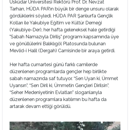
Üsküdar Üniversitesi Rektörü Prof. Dr. Nevzat
Tarhan, HÜDA PAR’ın büyük bir denge unsuru olarak
gördüklerini söyledi. HÜDA PAR Şanlıurfa Gençlik
Kolları ile Yakubiye Eğitim ve Kültür Derneği
(Yakubiye-Der), her hafta geleneksel hale getirdiği
"Sabah Namazıyla Diriliş" programı kapsamında üye
ve gönüllülerini Balıklıgöl Platosunda bulunan
Mevlid-i Halil (Dergah) Camisinde bir araya getirdi.
Her hafta cumartesi günü farklı camilerde
düzenlenen programlarda gençler hep birlikte
sabah namazında saf tutuyor. “Sen Uyan ki, Ümmet
Uyansın”, “Sen Diril ki, Ümmetin Gençleri Dirilsin”,
“Seher Medeniyetinin Evlatları” sloganlarıyla
düzenlenen programlara katılımın bu hafta da
artarak devam ettiği görüldü.