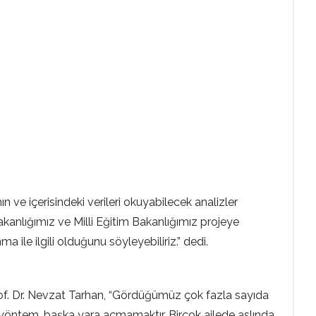
ve içerisindeki verileri okuyabilecek analizler
kanlığımız ve Milli Eğitim Bakanlığımız projeye
le ilgili olduğunu söyleyebiliriz.” dedi.
n Prof. Dr. Nevzat Tarhan, “Gördüğümüz çok fazla sayıda
l yöntem, başka yara açmamaktır. Birçok ailede aslında