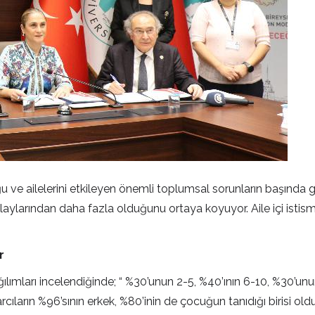
ve ailelerini etkileyen önemli toplumsal sorunların başında geliy
olaylarından daha fazla olduğunu ortaya koyuyor. Aile içi istismar
r
̆ılımları incelendiğinde; “ %30’unun 2-5, %40’ının 6-10, %30’unun
arcıların %96’sının erkek, %80’inin de çocuğun tanıdığı birisi ol