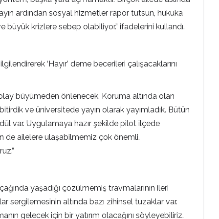
Olayın ardından sosyal hizmetler rapor tutsun, hukuka
büyük krizlere sebep olabiliyor.” ifadelerini kullandı.
ilendirerek ‘Hayır’ deme becerileri çalışacaklarını
e olay büyümeden önlenecek. Koruma altında olan
bitirdik ve üniversitede yayın olarak yayımladık. Bütün
modül var. Uygulamaya hazır şekilde pilot ilçede
 de ailelere ulaşabilmemiz çok önemli.
ruz.”
uk çağında yaşadığı çözülmemiş travmalarının ileri
sergilemesinin altında bazı zihinsel tuzaklar var.
ın gelecek için bir yatırım olacağını söyleyebiliriz.