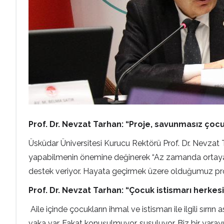
Prof. Dr. Nevzat Tarhan: “Proje, savunmasız çocuk
Üsküdar Üniversitesi Kurucu Rektörü Prof. Dr. Nevzat T
yapabilmenin önemine değinerek “Az zamanda ortaya çok
destek veriyor. Hayata geçirmek üzere olduğumuz proje
Prof. Dr. Nevzat Tarhan: “Çocuk istismarı herkesin 
Aile içinde çocukların ihmal ve istismarı ile ilgili sı
vaka var. Fakat konuşulmuyor, susuluyor. Biz bir yara