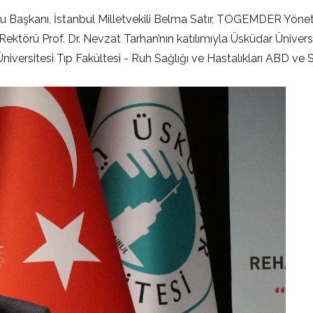
aşkanı, İstanbul Milletvekili Belma Satır, TOGEMDER Yönetim
Rektörü Prof. Dr. Nevzat Tarhan’nın katılımıyla Üsküdar Üniver
 Üniversitesi Tıp Fakültesi - Ruh Sağlığı ve Hastalıkları ABD v