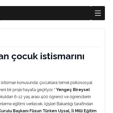
lan çocuk istismarını
e istismarı konusunda; çocuklara temel psikososyal
ni bir proje hayata geçiriyor. “
Yengeç Bireysel
ot okuldan 6-12 yaş arası 400 öğrenci ve öğrencilerin
nleme eğitimi verilecek. İçişleri Bakanlığı tarafından
lu Başkanı Füsun Türken Uysal, İl Milli Eğitim