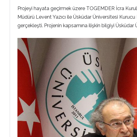
Projeyi hayata geçirmek üzere TOGEMDER İcra Kurulu B
Müdürü Levent Yazıcı ile Üsküdar Üniversitesi Kurucu 
gerçekleşti. Projenin kapsamına ilişkin bilgiyi Üsküdar