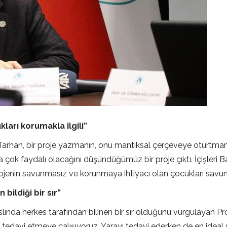
ları korumakla ilgili”
arhan, bir proje yazmanın, onu mantıksal çerçeveye oturtmanın 
 faydalı olacağını düşündüğümüz bir proje çıktı. İçişleri Ba
nin savunmasız ve korunmaya ihtiyacı olan çocukları savunma i
bildiği bir sır”
rrın aslında herkes tarafından bilinen bir sır olduğunu vurgulaya
yı tedavi etmeye çalışıyoruz. Yarayı tedavi ederken de en idea