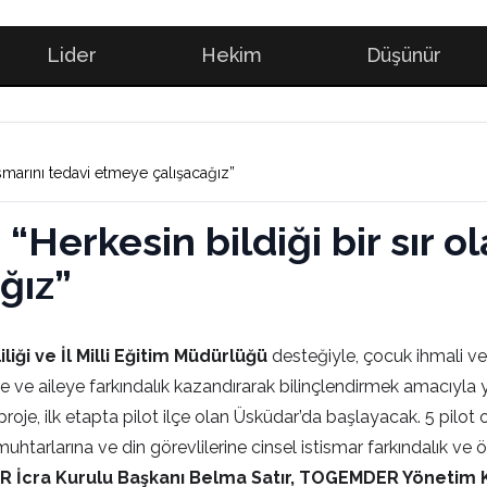
Lider
Hekim
Düşünür
tismarını tedavi etmeye çalışacağız”
 “Herkesin bildiği bir sır o
ğız”
ği ve İl Milli Eğitim Müdürlüğü
desteğiyle, çocuk ihmali v
 ve aileye farkındalık kazandırarak bilinçlendirmek amacıyla ye
li proje, ilk etapta pilot ilçe olan Üsküdar’da başlayacak. 5 pil
muhtarlarına ve din görevlilerine cinsel istismar farkındalık ve ö
İcra Kurulu Başkanı Belma Satır, TOGEMDER Yönetim Kuru