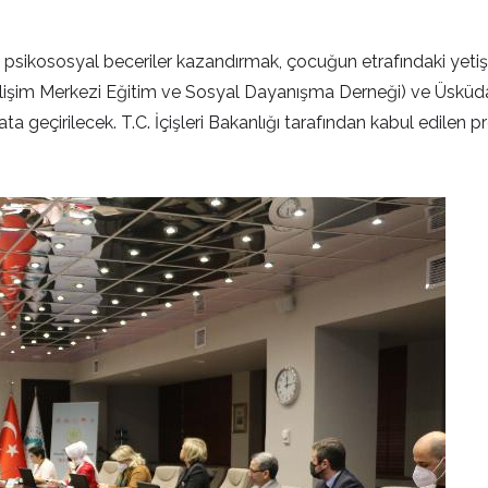
psikososyal beceriler kazandırmak, çocuğun etrafındaki yetişki
m Merkezi Eğitim ve Sosyal Dayanışma Derneği) ve Üsküdar Ün
a geçirilecek. T.C. İçişleri Bakanlığı tarafından kabul edilen p