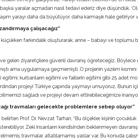
ayı başka yaralar açmadan nasıl tedavi ederiz diye düşündük. ‘
laşım yarayı daha da büyütüyor, daha karmaşık hale getiriyor ve 
azandırmaya çalışacağız”
küçükken farkındalık oluşturarak, anne – babayı ve toplumu bilg
ve gelen ziyaretçilere güvenli davranış öğreteceğiz. Böylec
ılmıştı ama uygulamaya geçmemişti. O projenin yazılım kısmını 
i eğitimi, kurbanların eğitimi ve faillerin eğitimi gibi 25 adet 
dından projeyi Türkiye çapında yaymayı umuyoruz. Bunun için
yebilmemizi sağladı ve projeyi devam ettirebileceğimize inanıyo
 çağı travmaları gelecekte problemlere sebep oluyor”
u belirten Prof. Dr. Nevzat Tarhan, “Bu ölçekler, kişinin çocukl
ebiliyor. Zeki insanların kendisinden beklenmeyen davranışlar 
lmemiş travmalar, atlatılamamış yaslar var. Bu konuda çalışman