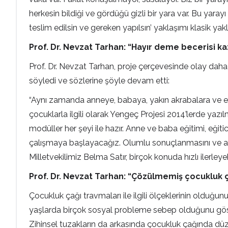
herkesin bildiği ve gördüğü gizli bir yara var. Bu yar
teslim edilsin ve gereken yapılsın’ yaklaşımı klasik yak
Prof. Dr. Nevzat Tarhan: “Hayır deme becerisi k
Prof. Dr. Nevzat Tarhan, proje çerçevesinde olay daha 
söyledi ve sözlerine şöyle devam etti:
“Aynı zamanda anneye, babaya, yakın akrabalara ve e
çocuklarla ilgili olarak Yengeç Projesi 2014’lerde yaz
modüller her şeyi ile hazır. Anne ve baba eğitimi, eğitic
çalışmaya başlayacağız. Olumlu sonuçlanmasını ve ar
Milletvekilimiz Belma Satır, birçok konuda hızlı ilerle
Prof. Dr. Nevzat Tarhan: “Çözülmemiş çocukluk
Çocukluk çağı travmaları ile ilgili ölçeklerinin olduğun
yaşlarda birçok sosyal probleme sebep olduğunu göster
Zihinsel tuzakların da arkasında çocukluk çağında düze