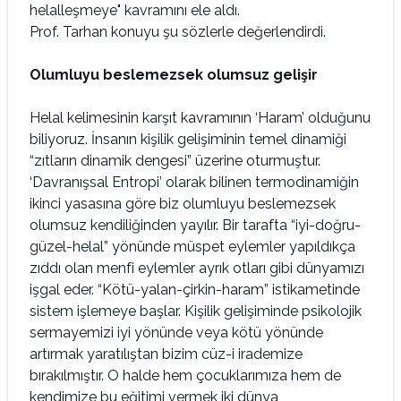
helalleşmeye" kavramını ele aldı.
Prof. Tarhan konuyu şu sözlerle değerlendirdi.
Olumluyu beslemezsek olumsuz gelişir
Helal kelimesinin karşıt kavramının ‘Haram’ olduğunu
biliyoruz. İnsanın kişilik gelişiminin temel dinamiği
“zıtların dinamik dengesi” üzerine oturmuştur.
‘Davranışsal Entropi’ olarak bilinen termodinamiğin
ikinci yasasına göre biz olumluyu beslemezsek
olumsuz kendiliğinden yayılır. Bir tarafta “iyi-doğru-
güzel-helal” yönünde müspet eylemler yapıldıkça
zıddı olan menfi eylemler ayrık otları gibi dünyamızı
işgal eder. “Kötü-yalan-çirkin-haram” istikametinde
sistem işlemeye başlar. Kişilik gelişiminde psikolojik
sermayemizi iyi yönünde veya kötü yönünde
artırmak yaratılıştan bizim cüz-i irademize
bırakılmıştır. O halde hem çocuklarımıza hem de
kendimize bu eğitimi vermek iki dünya