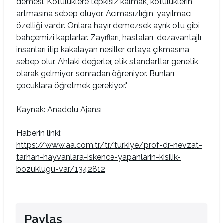
demesi. Kötülüklere tepkisiz kalmak, kötülüklerin
artmasına sebep oluyor. Acımasızlığın, yayılmacı
özelliği vardır. Onlara hayır demezsek ayrık otu gibi
bahçemizi kaplarlar. Zayıfları, hastaları, dezavantajlı
insanları itip kakalayan nesiller ortaya çıkmasına
sebep olur. Ahlaki değerler, etik standartlar genetik
olarak gelmiyor, sonradan öğreniyor. Bunları
çocuklara öğretmek gerekiyor."
Kaynak: Anadolu Ajansı
Haberin linki:
https://www.aa.com.tr/tr/turkiye/prof-dr-nevzat-
tarhan-hayvanlara-iskence-yapanlarin-kisilik-
bozuklugu-var/1342812
Paylaş