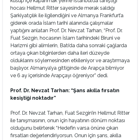
küsüp içe kapanmak yerine İstanbul’da tanıştığı
hocası Hellmut Ritter sayesinde merak saldığı
Şarkiyatçılık ile ilgilendiğini ve Almanya Frankfurt’a
giderek orada İslam tarihi alanında çalışmalar
yaptığını anlatan Prof. Dr. Nevzat Tarhan, “Prof. Dr.
Fuat Sezgin, hocasının İslam tarihindeki Biruni ve
Harizmi gibi alimlerin, Batı’da daha sonraki çağlarda
ortaya çıkan bilginlerden daha ileri düzeyde
olduklarını söylemesinden etkileniyor ve araştırmaya
başlıyor. Almanya’ya gittiğinde de Arapça bilmiyor
ve 6 ay içerisinde Arapçayı öğreniyor” dedi.
Prof. Dr. Nevzat Tarhan: “Şans akılla fırsatın
kesiştiği noktadır”
Prof. Dr. Nevzat Tarhan, Fuat Sezgin’in Hellmut Ritter
ile tanışmasının, onun için hayatının dönüm noktası
olduğunu belirterek “Hedefin varsa önüne çıkan
fırsatları değerlendiriyorsun. Onun için şans, akılla