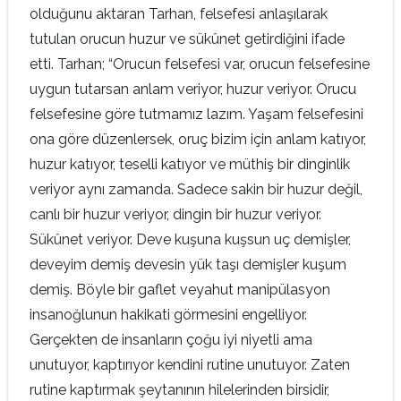
olduğunu aktaran Tarhan, felsefesi anlaşılarak
tutulan orucun huzur ve sükûnet getirdiğini ifade
etti. Tarhan; “Orucun felsefesi var, orucun felsefesine
uygun tutarsan anlam veriyor, huzur veriyor. Orucu
felsefesine göre tutmamız lazım. Yaşam felsefesini
ona göre düzenlersek, oruç bizim için anlam katıyor,
huzur katıyor, teselli katıyor ve müthiş bir dinginlik
veriyor aynı zamanda. Sadece sakin bir huzur değil,
canlı bir huzur veriyor, dingin bir huzur veriyor.
Sükûnet veriyor. Deve kuşuna kuşsun uç demişler,
deveyim demiş devesin yük taşı demişler kuşum
demiş. Böyle bir gaflet veyahut manipülasyon
insanoğlunun hakikati görmesini engelliyor.
Gerçekten de insanların çoğu iyi niyetli ama
unutuyor, kaptırıyor kendini rutine unutuyor. Zaten
rutine kaptırmak şeytanının hilelerinden birsidir,