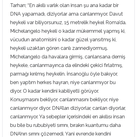
Tarhan; “En akıllı varlık olan insan şu ana kadar bir
DNA yapamadı, diziyorlar ama canlanmıyor. Davut
heykeli var biliyorsunuz, 15 metrelik heykel Roma’da.
Michelangelo heykeli o kadar mükemmel yapmış ki,
vücudun anatomisini o kadar güzel yansıtmış ki,
heykeli uzaktan gören canlı zannediyormuş.
Michelangelo da havalara girmiş, canlansana demiş
heykele, canlanmayınca da elindeki çekici fırlatmış,
parmağı kırılmış heykelin. İnsanoğlu öyle bakıyor,
ben yaptım herkes hayran, niye canlanmıyor bu
diyor. O kadar kendini kabiliyetli görüyor.
Konuşmasını bekliyor, canlanmasını bekliyor, niye
canlanmıyor diyor. DNA’ları diziyorlar, canlan diyorlar,
canlanmıyor. Ya sebepler içerisindeki en akıllısı insan
bu bile bu rububiyeti sırrını, bırakın kuantumu daha
DNA’nın sırrını çözemedi. Yani evrende kendini