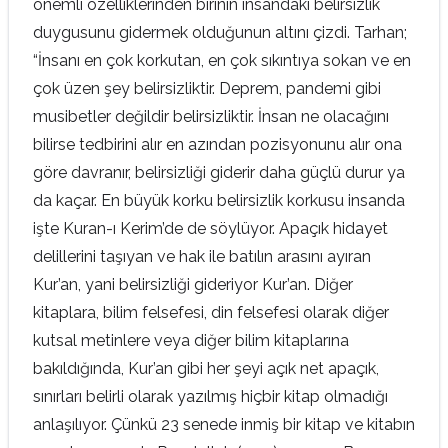
önemli özelliklerinden birinin insandaki belirsizlik
duygusunu gidermek olduğunun altını çizdi. Tarhan;
“İnsanı en çok korkutan, en çok sıkıntıya sokan ve en
çok üzen şey belirsizliktir. Deprem, pandemi gibi
musibetler değildir belirsizliktir. İnsan ne olacağını
bilirse tedbirini alır en azından pozisyonunu alır ona
göre davranır, belirsizliği giderir daha güçlü durur ya
da kaçar. En büyük korku belirsizlik korkusu insanda
işte Kuran-ı Kerim’de de söylüyor. Apaçık hidayet
delillerini taşıyan ve hak ile batılın arasını ayıran
Kur’an, yani belirsizliği gideriyor Kur’an. Diğer
kitaplara, bilim felsefesi, din felsefesi olarak diğer
kutsal metinlere veya diğer bilim kitaplarına
bakıldığında, Kur’an gibi her şeyi açık net apaçık,
sınırları belirli olarak yazılmış hiçbir kitap olmadığı
anlaşılıyor. Çünkü 23 senede inmiş bir kitap ve kitabın