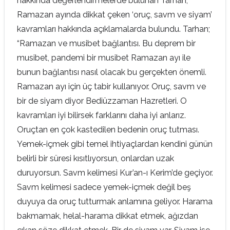
hakkında değerlendirmelerde bulunan Tarhan,
Ramazan ayında dikkat çeken ‘oruç, savm ve siyam’
kavramları hakkında açıklamalarda bulundu. Tarhan;
“Ramazan ve musibet bağlantısı. Bu deprem bir
musibet, pandemi bir musibet Ramazan ayı ile
bunun bağlantısı nasıl olacak bu gerçekten önemli.
Ramazan ayı için üç tabir kullanıyor. Oruç, savm ve
bir de siyam diyor Bediüzzaman Hazretleri. O
kavramları iyi bilirsek farklarını daha iyi anlarız.
Oruçtan en çok kastedilen bedenin oruç tutması.
Yemek-içmek gibi temel ihtiyaçlardan kendini günün
belirli bir süresi kısıtlıyorsun, onlardan uzak
duruyorsun. Savm kelimesi Kur’an-ı Kerim’de geçiyor.
Savm kelimesi sadece yemek-içmek değil beş
duyuya da oruç tutturmak anlamına geliyor. Harama
bakmamak, helal-harama dikkat etmek, ağızdan