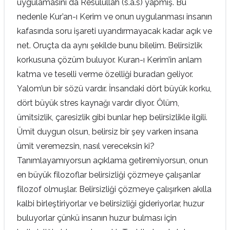
uygulamasını da Resulullah (s.a.s) yapmış. Bu
nedenle Kur’an-ı Kerim ve onun uygulanması insanın
kafasında soru işareti uyandırmayacak kadar açık ve
net. Oruçta da aynı şekilde bunu bilelim. Belirsizlik
korkusuna çözüm buluyor. Kuran-ı Kerim’in anlam
katma ve teselli verme özelliği buradan geliyor.
Yalom’un bir sözü vardır. İnsandaki dört büyük korku,
dört büyük stres kaynağı vardır diyor. Ölüm,
ümitsizlik, çaresizlik gibi bunlar hep belirsizlikle ilgili.
Ümit duygun olsun, belirsiz bir şey varken insana
ümit veremezsin, nasıl vereceksin ki?
Tanımlayamıyorsun açıklama getiremiyorsun, onun
en büyük filozoflar belirsizliği çözmeye çalışanlar
filozof olmuşlar. Belirsizliği çözmeye çalışırken akılla
kalbi birleştiriyorlar ve belirsizliği gideriyorlar, huzur
buluyorlar çünkü insanın huzur bulması için