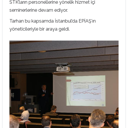
STK’ların personellerine yönelik hizmet içi
seminerlerine devam ediyor.
Tarhan bu kapsamda İstanbul’da EPİAŞ’ın
yöneticileriyle bir araya geldi.