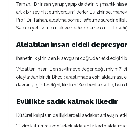
Tarhan, “Bir insan yanlış yapıp da derin pişmanlık hisset
artık bir şey hissetmiyordum’ derler. Bu zihinsel manevr
Prof. Dr. Tarhan, aldatma sonrası affetme sürecine iliş
Samimiyet, sorumluluk ve bedel ödeme olup olmadığın
Aldatılan insan ciddi depresyon
İhanetin, kişinin benlik saygısını doğrudan etkilediğini 
“Aldatılan insan ‘Ben sevilmeye değer değil miyim?’ d
olaylardan biridir. Birçok araştırmada eşin aldatması, 
davranışı gösterdiğini, kiminin ‘Sen beni aldattın, ben d
Evlilikte sadık kalmak ilkedir
Kültürel kalıpların da ilişkilerdeki sadakat anlayışını 
“Bizim kültürümüzde ‘erkek aldatabilir, kadın aldatmaz’ gi