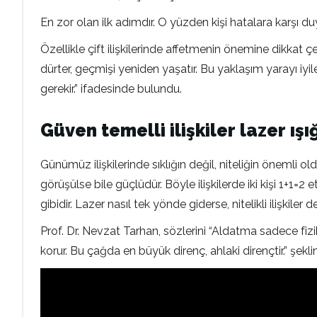
En zor olan ilk adımdır. O yüzden kişi hatalara karşı duy
Özellikle çift ilişkilerinde affetmenin önemine dikkat çe
dürter, geçmişi yeniden yaşatır. Bu yaklaşım yarayı iyil
gerekir.” ifadesinde bulundu.
Güven temelli ilişkiler lazer ışı
Günümüz ilişkilerinde sıklığın değil, niteliğin önemli ol
görüşülse bile güçlüdür. Böyle ilişkilerde iki kişi 1+1=2 
gibidir. Lazer nasıl tek yönde giderse, nitelikli ilişkiler 
Prof. Dr. Nevzat Tarhan, sözlerini “Aldatma sadece fizik
korur. Bu çağda en büyük direnç, ahlaki dirençtir.” şek