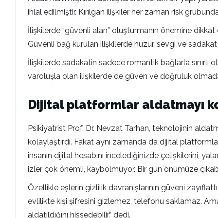
ihlal edilmiştir. Kırılgan ilişkiler her zaman risk grubun
İlişkilerde “güvenli alan” oluşturmanın önemine dikkat 
Güvenli bağ kurulan ilişkilerde huzur, sevgi ve sadakat ka
İlişkilerde sadakatin sadece romantik bağlarla sınırlı ol
varoluşla olan ilişkilerde de güven ve doğruluk olmad
Dijital platformlar aldatmayı ko
Psikiyatrist Prof. Dr. Nevzat Tarhan, teknolojinin alda
kolaylaştırdı. Fakat aynı zamanda da dijital platforml
insanın dijital hesabını incelediğinizde çelişkilerini, yala
izler çok önemli, kaybolmuyor. Bir gün önümüze çıkabil
Özellikle eşlerin gizlilik davranışlarının güveni zayıfla
evlilikte kişi şifresini gizlemez, telefonu saklamaz. Ama
aldatıldığını hissedebilir.” dedi.