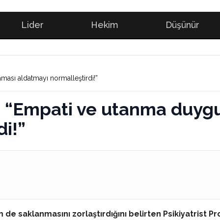
Lider
Hekim
Düşünür
ması aldatmayı normalleştirdi!”
n: “Empati ve utanma duyg
i!”
de saklanmasını zorlaştırdığını belirten Psikiyatrist Pro