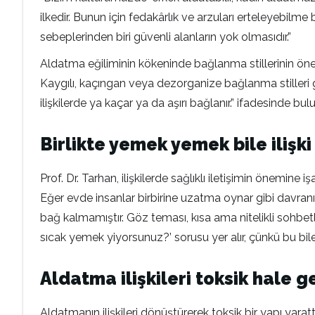
ilkedir. Bunun için fedakârlık ve arzuları erteleyebilme 
sebeplerinden biri güvenli alanların yok olmasıdır.”
Aldatma eğiliminin kökeninde bağlanma stillerinin öneml
Kaygılı, kaçıngan veya dezorganize bağlanma stilleri g
ilişkilerde ya kaçar ya da aşırı bağlanır.” ifadesinde bul
Birlikte yemek yemek bile ilişki 
Prof. Dr. Tarhan, ilişkilerde sağlıklı iletişimin önemine işa
Eğer evde insanlar birbirine uzatma oynar gibi davranı
bağ kalmamıştır. Göz teması, kısa ama nitelikli sohbetle
sıcak yemek yiyorsunuz?’ sorusu yer alır, çünkü bu bil
Aldatma ilişkileri toksik hale ge
Aldatmanın ilişkileri dönüştürerek toksik bir yapı yaratt