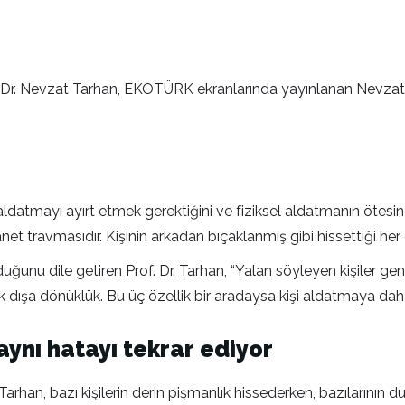
of. Dr. Nevzat Tarhan, EKOTÜRK ekranlarında yayınlanan Nevza
r
l aldatmayı ayırt etmek gerektiğini ve fiziksel aldatmanın öt
anet travmasıdır. Kişinin arkadan bıçaklanmış gibi hissettiği her 
unu dile getiren Prof. Dr. Tarhan, “Yalan söyleyen kişiler gene
 dışa dönüklük. Bu üç özellik bir aradaysa kişi aldatmaya daha 
aynı hatayı tekrar ediyor
han, bazı kişilerin derin pişmanlık hissederken, bazılarının dur