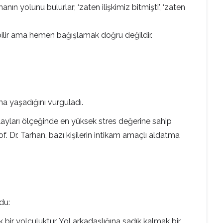
nın yolunu bulurlar; ‘zaten ilişkimiz bitmişti’, ‘zaten
lebilir ama hemen bağışlamak doğru değildir.
vma yaşadığını vurguladı.
layları ölçeğinde en yüksek stres değerine sahip
f. Dr. Tarhan, bazı kişilerin intikam amaçlı aldatma
du:
lik bir yolculuktur. Yol arkadaşlığına sadık kalmak bir