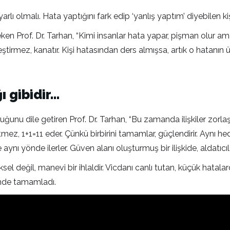
arlı olmalı. Hata yaptığını fark edip ‘yanlış yaptım’ diyebilen kiş
ken Prof. Dr. Tarhan, “Kimi insanlar hata yapar, pişman olur ama e
eştirmez, kanatır. Kişi hatasından ders almışsa, artık o hatanın
ğı gibidir…
duğunu dile getiren Prof. Dr. Tarhan, “Bu zamanda ilişkiler zorlaşt
etmez, 1+1=11 eder. Çünkü birbirini tamamlar, güçlendirir. Aynı he
de aynı yönde ilerler. Güven alanı oluşturmuş bir ilişkide, aldatıcıl
sel değil, manevi bir ihlaldir. Vicdanı canlı tutan, küçük hatal
linde tamamladı.