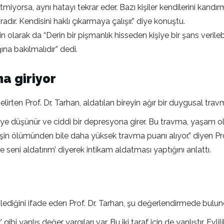
miyorsa, aynı hatayı tekrar eder. Bazı kişiler kendilerini kandırma
adır. Kendisini haklı çıkarmaya çalışır.” diye konuştu.
kin olarak da “Derin bir pişmanlık hisseden kişiye bir şans veri
a bakılmalıdır” dedi.
a giriyor
belirten Prof. Dr. Tarhan, aldatılan bireyin ağır bir duygusal tra
iye düşünür ve ciddi bir depresyona girer. Bu travma, yaşam o
eşin ölümünden bile daha yüksek travma puanı alıyor.” diyen Pro
e seni aldatırım’ diyerek intikam aldatması yaptığını anlattı.
etkilediğini ifade eden Prof. Dr. Tarhan, şu değerlendirmede bulun
bi yanlış değer yargıları var. Bu iki taraf için de yanlıştır. Evli