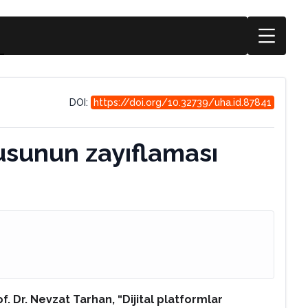
DOI:
https://doi.org/10.32739/uha.id.87841
usunun zayıflaması
f. Dr. Nevzat Tarhan, “Dijital platformlar