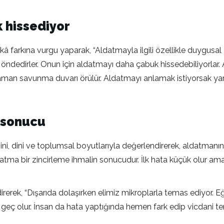
 hissediyor
kâ farkına vurgu yaparak, “Aldatmayla ilgili özellikle duygusal
edirler. Onun için aldatmayı daha çabuk hissedebiliyorlar. Am
aman savunma duvarı örülür. Aldatmayı anlamak istiyorsak yar
 sonucu
ini, dini ve toplumsal boyutlarıyla değerlendirerek, aldatmanın
ldatma bir zincirleme ihmalin sonucudur. İlk hata küçük olur a
ilendirerek, “Dışarıda dolaşırken elimiz mikroplarla temas ediyor.
 geç olur. İnsan da hata yaptığında hemen fark edip vicdani t