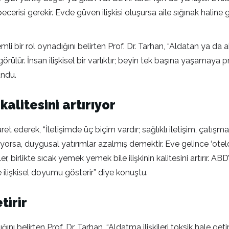
becerisi gerekir. Evde güven ilişkisi oluşursa aile sığınak haline
i bir rol oynadığını belirten Prof. Dr. Tarhan, “Aldatan ya da 
örülür. İnsan ilişkisel bir varlıktır; beyin tek başına yaşamay
undu.
kalitesini artırıyor
ret ederek, “İletişimde üç biçim vardır; sağlıklı iletişim, çatışmalı
yorsa, duygusal yatırımlar azalmış demektir. Eve gelince ‘oteld
r, birlikte sıcak yemek yemek bile ilişkinin kalitesini artırır. A
e ilişkisel doyumu gösterir” diye konuştu.
tirir
ığını belirten Prof. Dr. Tarhan, “Aldatma ilişkileri toksik hale ge