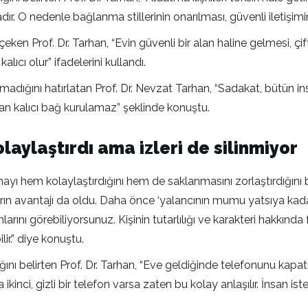
dadır. O nedenle bağlanma stillerinin onarılması, güvenli iletişim
çeken Prof. Dr. Tarhan, “Evin güvenli bir alan haline gelmesi, ç
lıcı olur” ifadelerini kullandı.
madığını hatırlatan Prof. Dr. Nevzat Tarhan, “Sadakat, bütün insan 
an kalıcı bağ kurulamaz” şeklinde konuştu.
laylaştırdı ama izleri de silinmiyor
tmayı hem kolaylaştırdığını hem de saklanmasını zorlaştırdığını
arın avantajı da oldu. Daha önce ‘yalancının mumu yatsıya kadar
nlarını görebiliyorsunuz. Kişinin tutarlılığı ve karakteri hakkında f
ir.” diye konuştu.
ttığını belirten Prof. Dr. Tarhan, “Eve geldiğinde telefonunu kapa
 ikinci, gizli bir telefon varsa zaten bu kolay anlaşılır. İnsan i