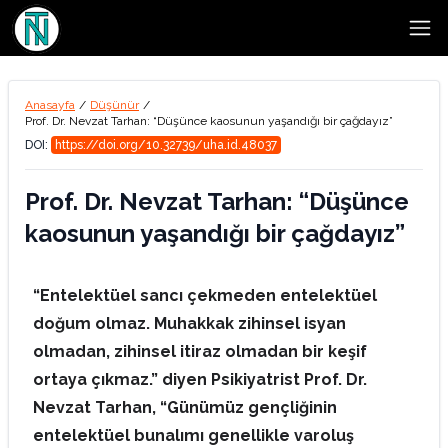
Open
Anasayfa
/
Düşünür
/
Prof. Dr. Nevzat Tarhan: “Düşünce kaosunun yaşandığı bir çağdayız”
DOI:
https://doi.org/10.32739/uha.id.48037
Prof. Dr. Nevzat Tarhan: “Düşünce
kaosunun yaşandığı bir çağdayız”
“Entelektüel sancı çekmeden entelektüel
doğum olmaz. Muhakkak zihinsel isyan
olmadan, zihinsel itiraz olmadan bir keşif
ortaya çıkmaz.” diyen Psikiyatrist Prof. Dr.
Nevzat Tarhan, “Günümüz gençliğinin
entelektüel bunalımı genellikle varoluş