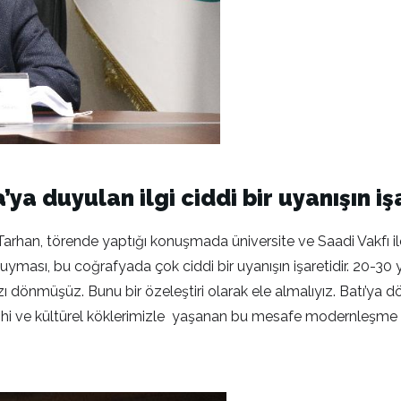
’ya duyulan ilgi ciddi bir uyanışın iş
rhan, törende yaptığı konuşmada üniversite ve Saadi Vakfı ile b
i duyması, bu coğrafyada çok ciddi bir uyanışın işaretidir. 20-
dönmüşüz. Bunu bir özeleştiri olarak ele almalıyız. Batı’ya dö
i ve kültürel köklerimizle yaşanan bu mesafe modernleşme s