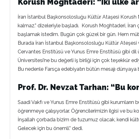
Korush Moghtaderi: “İki ülke ar
İran İstanbul Başkonsolosluğu Kültür Ataşesi Korush 
kalmaz.” dizeleriyle başladı. Korush Moghtaderi, İran ç
başlamak istedim. Bugün çok güzel bir gün. Hem mü
Burada İran İstanbul Başkonsolosluğu Kültür Ateşesi 
Cervantes Enstitüsü ve Yunus Emre Enstitüsü gibi dil
Üniversitesi’ne bu değerli iş birliği için çok teşekkür ed
Bu nedenle Farsça edebiyatın bütün mesajı dünyaya barı
Prof. Dr. Nevzat Tarhan: “Bu k
Saadi Vakfı ve Yunus Emre Enstitüsü gibi kurumların b
öğrenmeye çalışıyorlar. Öğrencilerimizin ilgisi ve bu
İnşallah çorbada bizim de tuzumuz olacak, kendi kültü
Gelecek için bu önemli.” dedi.