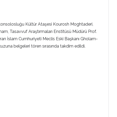
şkonsolosluğu Kültür Ataşesi Kourosh Moghtaderi,
iknam, Tasavvuf Araştırmaları Enstitüsü Müdürü Prof.
ı İran İslam Cumhuriyeti Meclis Eski Başkanı Gholam-
zuna belgeleri tören sırasında takdim edildi.