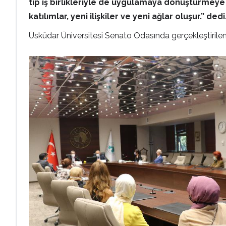
tip iş birlikleriyle de uygulamaya dönüştürmeye ç
katılımlar, yeni ilişkiler ve yeni ağlar oluşur.” dedi
Üsküdar Üniversitesi Senato Odasında gerçekleştirilen 