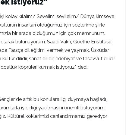
ek istiyoruz”
İşi kolay kılalım/ Sevelim, sevilelim/ Dünya kimseye
kültürün insanları olduğumuz için sözlerime şiirle
ımızla bir arada olduğumuz için çok memnunum.
 olarak bulunuyorum. Saadi Vakfı, Goethe Enstitüsü,
yada Farsça dil eğitimi vermek ve yaymak. Üsküdar
ltür dilidir, sanat dilidir, edebiyat ve tasavvuf dilidir.
dostluk köprüleri kurmak istiyoruz.” dedi.
ençler de artık bu konulara ilgi duymaya başladı,
rumlarla iş birliği yapılmasını önemli buluyorum.
z. Kültürel köklerimizi canlandırmamız gerekiyor.