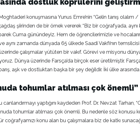
asında dostluk köprülerini geliştirm
Moghtaderi konuşmasına Yunus Emre’nin “Gelin tanış olalım / 
ağdaş şiirinden de bir örnek vererek “Biz bir coğrafyada, aynı 
barek Cuma günündeyiz. Hem de öğrencilerimizle ve hocalar
ve aynı zamanda dünyada 65 ülkede Saadi Vakfı’nın temsilcisi
 üzerinde çalışmalar yütüten bir vakıf. Görevi ve misyonu dün
iyoruz. Dünya üzerinde Farsça’da birçok eser üretilmiştir. Farsça kü
ş, aşk ve dostluktan başka bir şey değildir. İki ülke arasında 
onuda tohumlar atılması çok önemli”
u canlandırmayı yaptığını kaydeden Prof. Dr. Nevzat Tarhan, “G
 konuda tohumlar atılması çok önemli. Bu nedenle söz konusu ku
r coğrafyamızı konu alan bu çalışmalara biz de katkı sunacağı