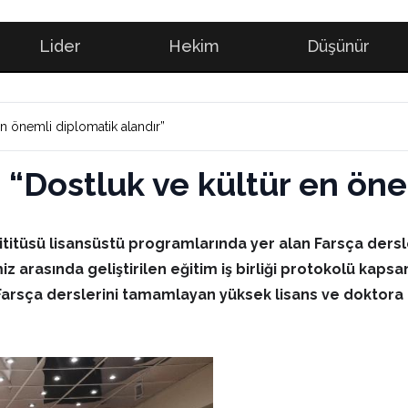
Lider
Hekim
Düşünür
en önemli diplomatik alandır”
: “Dostluk ve kültür en ön
titüsü lisansüstü programlarında yer alan Farsça dersle
z arasında geliştirilen eğitim iş birliği protokolü kap
rsça derslerini tamamlayan yüksek lisans ve doktora öğ