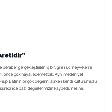
aretidir”
eraber gerçekleştirilen iş birliğinin ilk meyvelerini
30 yıl önce çok hayal edemezdik. Aynı medeniyet
nüp Batı’nın birçok değerini alırken kendi kültürümüzü
ürecinde bazı değerlerimizin kaybedilmesine,