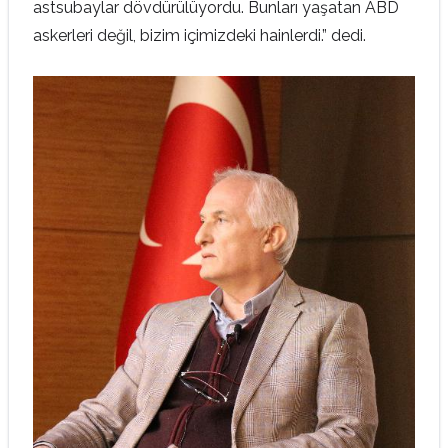
astsubaylar dövdürülüyordu. Bunları yaşatan ABD
askerleri değil, bizim içimizdeki hainlerdi.” dedi.