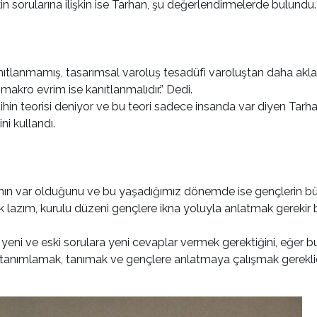
şkin sorularına ilişkin ise Tarhan, şu değerlendirmelerde bulundu.
anıtlanmamış, tasarımsal varoluş tesadüfi varoluştan daha akla
o, makro evrim ise kanıtlanmalıdır.” Dedi.
e zihin teorisi deniyor ve bu teori sadece insanda var diyen Tar
ni kullandı.
ın var olduğunu ve bu yaşadığımız dönemde ise gençlerin bü
 lazım, kurulu düzeni gençlere ikna yoluyla anlatmak gerekir
 yeni ve eski sorulara yeni cevaplar vermek gerektiğini, eğer
anımlamak, tanımak ve gençlere anlatmaya çalışmak gereklidi