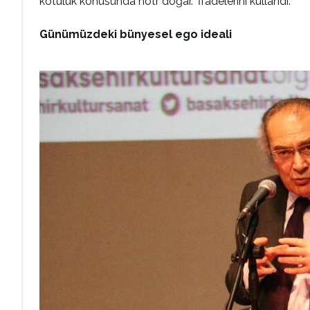
kötülük konusunda nötr doğar.” İfadelerini kullandı.
Günümüzdeki bünyesel ego ideali