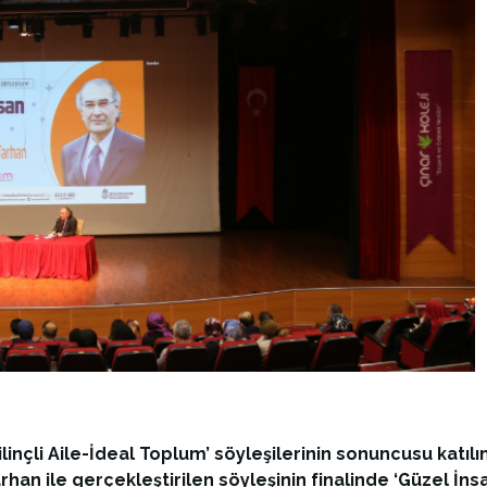
linçli Aile-İdeal Toplum’ söyleşilerinin sonuncusu kat
rhan ile gerçekleştirilen söyleşinin finalinde ‘Güzel İn