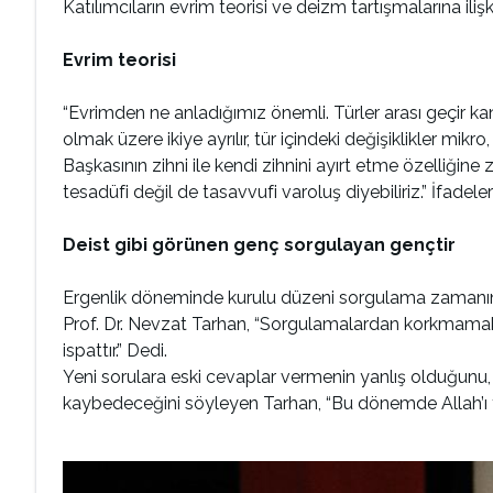
Katılımcıların evrim teorisi ve deizm tartışmalarına ili
Evrim teorisi
“Evrimden ne anladığımız önemli. Türler arası geçir k
olmak üzere ikiye ayrılır, tür içindeki değişiklikler mikr
Başkasının zihni ile kendi zihnini ayırt etme özelliğin
tesadüfi değil de tasavvufi varoluş diyebiliriz.” İfadeleri
Deist gibi görünen genç sorgulayan gençtir
Ergenlik döneminde kurulu düzeni sorgulama zamanın
Prof. Dr. Nevzat Tarhan, “Sorgulamalardan korkmamak
ispattır.” Dedi.
Yeni sorulara eski cevaplar vermenin yanlış olduğunu,
kaybedeceğini söyleyen Tarhan, “Bu dönemde Allah’ı t