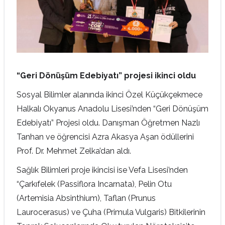
“Geri Dönüşüm Edebiyatı” projesi ikinci oldu
Sosyal Bilimler alanında ikinci Özel Küçükçekmece
Halkalı Okyanus Anadolu Lisesi’nden “Geri Dönüşüm
Edebiyatı” Projesi oldu. Danışman Öğretmen Nazlı
Tanhan ve öğrencisi Azra Akasya Aşan ödüllerini
Prof. Dr. Mehmet Zelka’dan aldı.
Sağlık Bilimleri proje ikincisi ise Vefa Lisesi’nden
“Çarkıfelek (Passiflora Incarnata), Pelin Otu
(Artemisia Absinthium), Taflan (Prunus
Laurocerasus) ve Çuha (Primula Vulgaris) Bitkilerinin