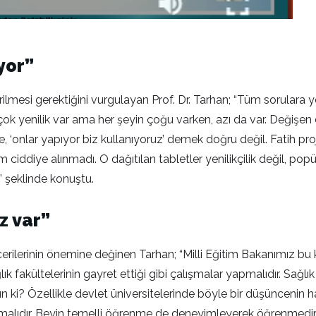
yor”
 verilmesi gerektiğini vurgulayan Prof. Dr. Tarhan; “Tüm sorular
ok yenilik var ama her şeyin çoğu varken, azı da var. Değişen d
onlar yapıyor biz kullanıyoruz’ demek doğru değil. Fatih proje
 ciddiye alınmadı. O dağıtılan tabletler yenilikçilik değil, po
” şeklinde konuştu.
z var”
cerilerinin önemine değinen Tarhan; “Milli Eğitim Bakanımız bu
lık fakültelerinin gayret ettiği gibi çalışmalar yapmalıdır. Sağlık
 ki? Özellikle devlet üniversitelerinde böyle bir düşüncenin h
ılmalıdır. Beyin temelli öğrenme de deneyimleyerek öğrenmedir