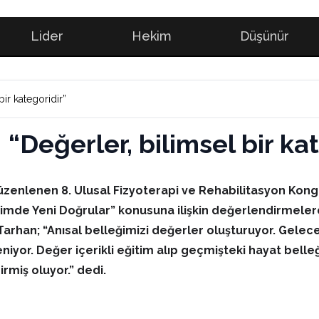
Lider
Hekim
Düşünür
bir kategoridir”
 “Değerler, bilimsel bir ka
 düzenlenen 8. Ulusal Fizyoterapi ve Rehabilitasyon Kon
timde Yeni Doğrular” konusuna ilişkin değerlendirmeler
rhan; “Anısal belleğimizi değerler oluşturuyor.
Gelecek
zleniyor. Değer içerikli eğitim alıp geçmişteki hayat be
rmiş oluyor.” dedi.