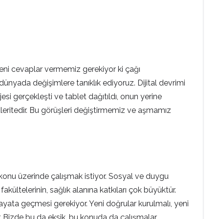
a yeni cevaplar vermemiz gerekiyor ki çağı
ünyada değişimlere tanıklık ediyoruz. Dijital devrimi
si gerçekleşti ve tablet dağıtıldı, onun yerine
püleritedir. Bu görüşleri değiştirmemiz ve aşmamız
 konu üzerinde çalışmak istiyor. Sosyal ve duygu
 fakültelerinin, sağlık alanına katkıları çok büyüktür.
ayata geçmesi gerekiyor. Yeni doğrular kurulmalı, yeni
. Bizde bu da eksik, bu konuda da çalışmalar