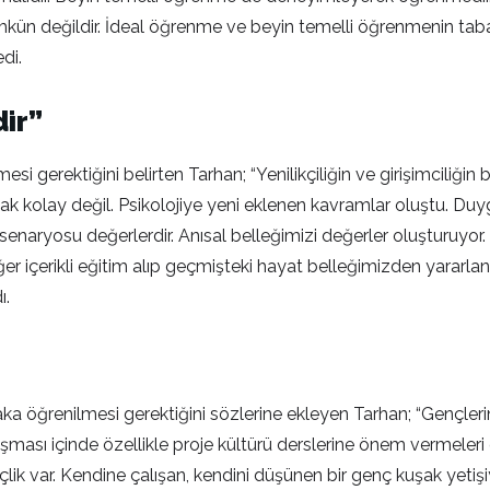
mkün değildir. İdeal öğrenme ve beyin temelli öğrenmenin tab
di.
dir”
ilmesi gerektiğini belirten Tarhan; “Yenilikçiliğin ve girişimcili
amak kolay değil. Psikolojiye yeni eklenen kavramlar oluştu. D
naryosu değerlerdir. Anısal belleğimizi değerler oluşturuyor. G
 Değer içerikli eğitim alıp geçmişteki hayat belleğimizden yara
ı.
laka öğrenilmesi gerektiğini sözlerine ekleyen Tarhan; “Gençle
ışması içinde özellikle proje kültürü derslerine önem vermeleri
lik var. Kendine çalışan, kendini düşünen bir genç kuşak yetişiyor. 