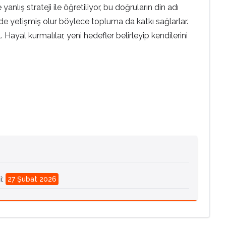
nlış strateji ile öğretiliyor, bu doğruların din adı
st de yetişmiş olur böylece topluma da katkı sağlarlar.
 Hayal kurmalılar, yeni hedefler belirleyip kendilerini
i
:
27 Şubat 2026