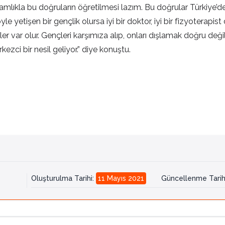
mlıkla bu doğruların öğretilmesi lazım. Bu doğrular Türkiye’de ya
yle yetişen bir gençlik olursa iyi bir doktor, iyi bir fizyoterapi
r var olur. Gençleri karşımıza alıp, onları dışlamak doğru değil.
ezci bir nesil geliyor.” diye konuştu.
Oluşturulma Tarihi
:
11 Mayıs 2021
Güncellenme Tarih