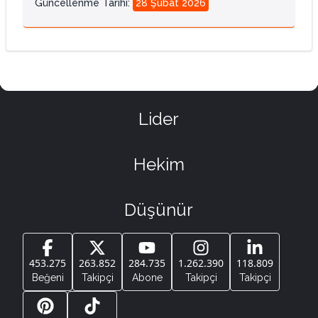
Güncellenme Tarihi
:
28 Şubat 2026
Lider
Hekim
Düşünür
453.275
263.852
284.735
1.262.390
118.809
Beğeni
Takipçi
Abone
Takipçi
Takipçi