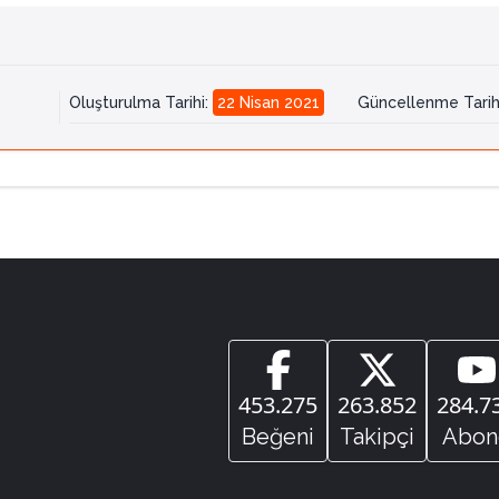
Oluşturulma Tarihi
:
22 Nisan 2021
Güncellenme Tarih
453.275
263.852
284.7
Beğeni
Takipçi
Abon