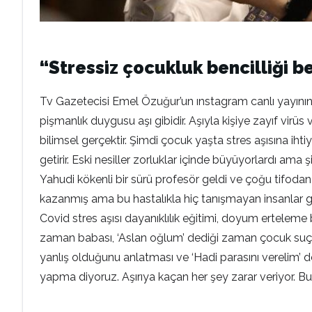
“Stressiz çocukluk bencilliği b
Tv Gazetecisi Emel Özuğur’un ınstagram canlı yayınında
pişmanlık duygusu aşı gibidir. Aşıyla kişiye zayıf virüs v
bilimsel gerçektir. Şimdi çocuk yaşta stres aşısına iht
getirir. Eski nesiller zorluklar içinde büyüyorlardı am
Yahudi kökenli bir sürü profesör geldi ve çoğu tifodan
kazanmış ama bu hastalıkla hiç tanışmayan insanlar ge
Covid stres aşısı dayanıklılık eğitimi, doyum erteleme 
zaman babası, ‘Aslan oğlum’ dediği zaman çocuk suçlu
yanlış olduğunu anlatması ve ‘Hadi parasını verelim’
yapma diyoruz. Aşırıya kaçan her şey zarar veriyor. 