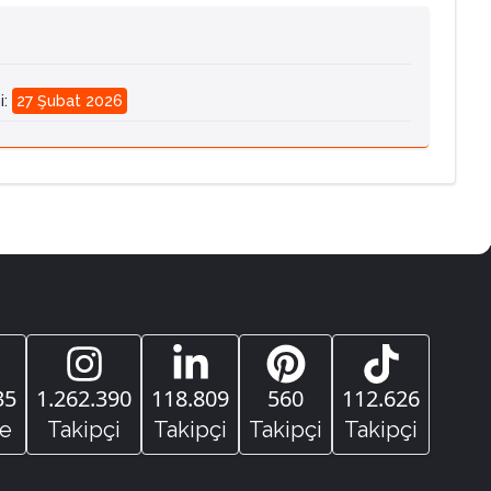
i
:
27 Şubat 2026
35
1.262.390
118.809
560
112.626
e
Takipçi
Takipçi
Takipçi
Takipçi