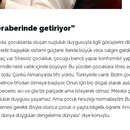
eraberinde getiriyor”
, çocuklarda oluşan suçluluk duygusuyla ilgili görüşlerini dil
erilir, bağışıklık sistemi güçlenir. İleride büyük virüs salgını ge
iyaç var. Stressiz çocukluk, çocuğu bencil yapar, konformist yap
a şimdiki nesil varlık içinde büyüyor. Bu yüzden çocuklara stres
 öldü. Çünkü Almanya’da tifo yoktu, Türkiye’de vardı. Bizim ço
lince tifodan ölmeye başlıyor. Onun için biz doğal olarak aşı
becerisi, acı ve çile bir parçadır ama isteyerek olmaz. Mesela ç
luk duygusu yaşamaz. Ama çocuk hırsızlığı normalleştirir. Bu
 demesi gerekir. Böyle olunca çocuk o yaşta bilgelik öğrenir
Bu dünya duyguları dengeleme dünyası.” diye konuştu.