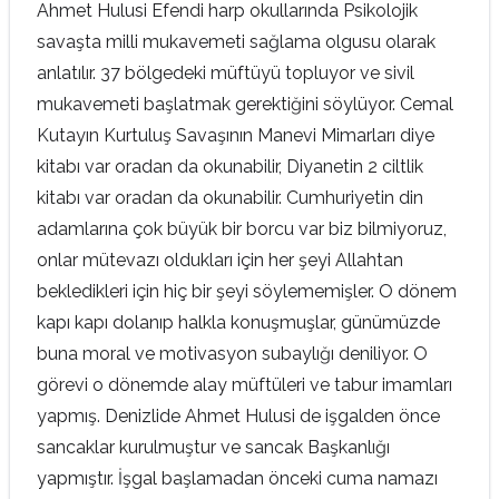
Ahmet Hulusi Efendi harp okullarında Psikolojik
savaşta milli mukavemeti sağlama olgusu olarak
anlatılır. 37 bölgedeki müftüyü topluyor ve sivil
mukavemeti başlatmak gerektiğini söylüyor. Cemal
Kutayın Kurtuluş Savaşının Manevi Mimarları diye
kitabı var oradan da okunabilir, Diyanetin 2 ciltlik
kitabı var oradan da okunabilir. Cumhuriyetin din
adamlarına çok büyük bir borcu var biz bilmiyoruz,
onlar mütevazı oldukları için her şeyi Allahtan
bekledikleri için hiç bir şeyi söylememişler. O dönem
kapı kapı dolanıp halkla konuşmuşlar, günümüzde
buna moral ve motivasyon subaylığı deniliyor. O
görevi o dönemde alay müftüleri ve tabur imamları
yapmış. Denizlide Ahmet Hulusi de işgalden önce
sancaklar kurulmuştur ve sancak Başkanlığı
yapmıştır. İşgal başlamadan önceki cuma namazı