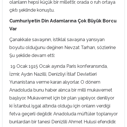
olanların hepsi küçük bir millettir, orada o ruh ortaya
çıktı şeklinde konuştu.
Cumhuriyetin Din Adamlarına Çok Büyük Borcu
Var
Çanakkale savaşının, istiklal savaşına yansıyan
boyutu olduğunu değinen Nevzat Tarhan, sözlerine
Şu şeklide devam etti:
 19 Ocak 1915 Ocak ayında Paris konferansında,
İzmir, Aydın Nazilli, Denizliyi İtilaf Devletleri
Yunanistana verme kararı alıyorlar. O dönem
Anadoluda bunu haber alınca bir milli mukavemet
başlıyor. Mukavemet için bir plan yapılıyor, deniliyor
ki İstanbul işgal altında olduğu için onların verdiği
fetva geçerli değildir. Anadoluda müftüler toplanıyor
bunlardan bir tanesi Denizlili Ahmet Hulusi efendidir.