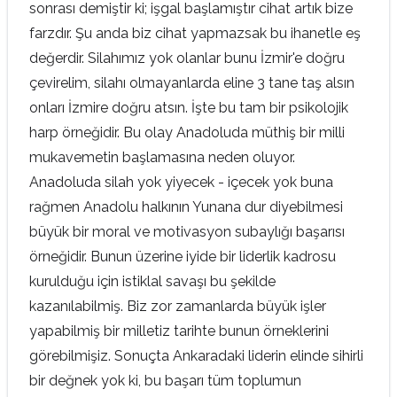
sonrası demiştir ki; işgal başlamıştır cihat artık bize
farzdır. Şu anda biz cihat yapmazsak bu ihanetle eş
değerdir. Silahımız yok olanlar bunu İzmir'e doğru
çevirelim, silahı olmayanlarda eline 3 tane taş alsın
onları İzmire doğru atsın. İşte bu tam bir psikolojik
harp örneğidir. Bu olay Anadoluda müthiş bir milli
mukavemetin başlamasına neden oluyor.
Anadoluda silah yok yiyecek - içecek yok buna
rağmen Anadolu halkının Yunana dur diyebilmesi
büyük bir moral ve motivasyon subaylığı başarısı
örneğidir. Bunun üzerine iyide bir liderlik kadrosu
kurulduğu için istiklal savaşı bu şekilde
kazanılabilmiş. Biz zor zamanlarda büyük işler
yapabilmiş bir milletiz tarihte bunun örneklerini
görebilmişiz. Sonuçta Ankaradaki liderin elinde sihirli
bir değnek yok ki, bu başarı tüm toplumun