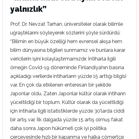
yalnızlık”
Prof. Dr. Nevzat Tarhan, üniversiteler olarak bilimle
uğraştıklarını söyleyerek sözlerini şöyle sürdürdü:
“Bilimin en büyük özelliği hem evrensel akışa hem
bilim dünyasına bilgileri sunmamız ve bunlara karar
vericilerin işini kolaylaştırmamızdır. İntiharla ilgili
örneğin Covid-19 döneminde Finlandiya’nın basına
açıkladığı verilerde intiharların yüzde 15 arttığı bilgisi
var. En çok da etkilenen enteresan bir şekilde
Japonlar oldu. Zaten Japonlar kültür olarak intiharın
yüceltildiği bir toplum. Kültür olarak da yüceltildiği
için intiharla ilgili istatistiklerde yüzde 30’larda ciddi
bir artış var. İlk dalgada yüzde 15 artış olmuş fakat
daha sonra Japon hükümeti çok iyi politika
çerçevesinde hızlı bir kapanma ve halka cömertçe