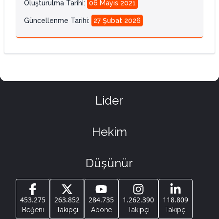
Oluşturulma Tarihi
:
06 Mayıs 2021
Güncellenme Tarihi
:
27 Şubat 2026
Lider
Hekim
Düşünür
453.275
263.852
284.735
1.262.390
118.809
Beğeni
Takipçi
Abone
Takipçi
Takipçi