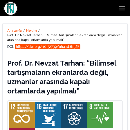
Open
Anasayfa
/
Hekim
/
Prof. Dr. Nevzat Tarhan: “Bilimsel tartışmaların ekranlarda değil, uzmanlar
arasında kapalı ortamlarda yapılmalı”
DOI:
https://doi.org/10.32739/uha.id.61567
Prof. Dr. Nevzat Tarhan: “Bilimsel
tartışmaların ekranlarda değil,
uzmanlar arasında kapalı
ortamlarda yapılmalı”