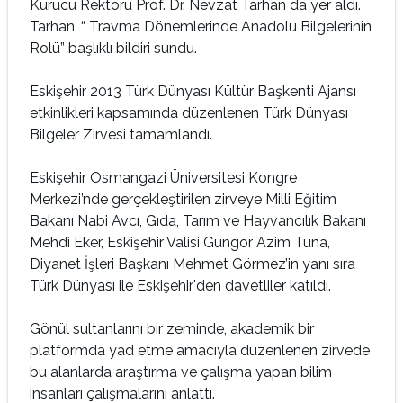
Kurucu Rektörü Prof. Dr. Nevzat Tarhan da yer aldı.
Tarhan, “ Travma Dönemlerinde Anadolu Bilgelerinin
Rolü” başlıklı bildiri sundu.
Eskişehir 2013 Türk Dünyası Kültür Başkenti Ajansı
etkinlikleri kapsamında düzenlenen Türk Dünyası
Bilgeler Zirvesi tamamlandı.
Eskişehir Osmangazi Üniversitesi Kongre
Merkezi’nde gerçekleştirilen zirveye Milli Eğitim
Bakanı Nabi Avcı, Gıda, Tarım ve Hayvancılık Bakanı
Mehdi Eker, Eskişehir Valisi Güngör Azim Tuna,
Diyanet İşleri Başkanı Mehmet Görmez’in yanı sıra
Türk Dünyası ile Eskişehir'den davetliler katıldı.
Gönül sultanlarını bir zeminde, akademik bir
platformda yad etme amacıyla düzenlenen zirvede
bu alanlarda araştırma ve çalışma yapan bilim
insanları çalışmalarını anlattı.