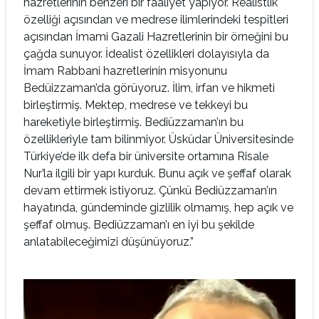
hazretlerinin benzeri bir faaliyet yapıyor. Realistlik
özelliği açısından ve medrese ilimlerindeki tespitleri
açısından İmami Gazali Hazretlerinin bir örneğini bu
çağda sunuyor. İdealist özellikleri dolayısıyla da
İmam Rabbani hazretlerinin misyonunu
Bedüizzaman’da görüyoruz. İlim, irfan ve hikmeti
birleştirmiş. Mektep, medrese ve tekkeyi bu
hareketiyle birleştirmiş. Bediüzzaman’ın bu
özellikleriyle tam bilinmiyor. Üsküdar Üniversitesinde
Türkiye’de ilk defa bir üniversite ortamına Risale
Nur’la ilgili bir yapı kurduk. Bunu açık ve şeffaf olarak
devam ettirmek istiyoruz. Çünkü Bediüzzaman’ın
hayatında, gündeminde gizlilik olmamış, hep açık ve
şeffaf olmuş. Bediüzzaman’ı en iyi bu şekilde
anlatabileceğimizi düşünüyoruz.”