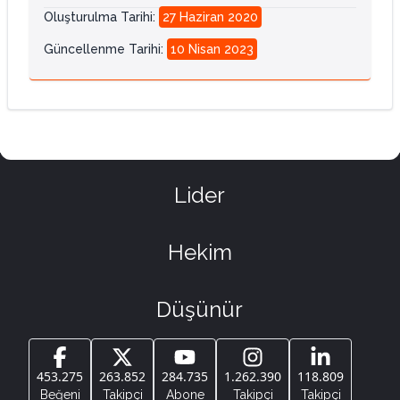
Oluşturulma Tarihi
:
27 Haziran 2020
Güncellenme Tarihi
:
10 Nisan 2023
Lider
Hekim
Düşünür
453.275
263.852
284.735
1.262.390
118.809
Beğeni
Takipçi
Abone
Takipçi
Takipçi