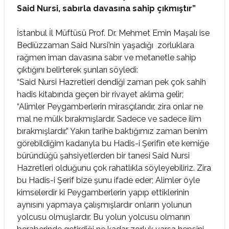
Said Nursi, sabırla davasına sahip çıkmıştır”
İstanbul İl Müftüsü Prof. Dr. Mehmet Emin Maşalı ise
Bediüzzaman Said Nursi’nin yaşadığı zorluklara
rağmen iman davasına sabır ve metanetle sahip
çıktığını belirterek şunları söyledi:
“Said Nursi Hazretleri dendiği zaman pek çok sahih
hadis kitabında geçen bir rivayet aklıma gelir;
“Alimler Peygamberlerin mirasçılarıdır, zira onlar ne
mal ne mülk bırakmışlardır. Sadece ve sadece ilim
bırakmışlardır.” Yakın tarihe baktığımız zaman benim
görebildiğim kadarıyla bu Hadis-i Şerifin ete kemiğe
büründüğü şahsiyetlerden bir tanesi Said Nursi
Hazretleri olduğunu çok rahatlıkla söyleyebiliriz. Zira
bu Hadis-i Şerif bize şunu ifade eder; Alimler öyle
kimselerdir ki Peygamberlerin yapıp ettiklerinin
aynısını yapmaya çalışmışlardır onların yolunun
yolcusu olmuşlardır. Bu yolun yolcusu olmanın