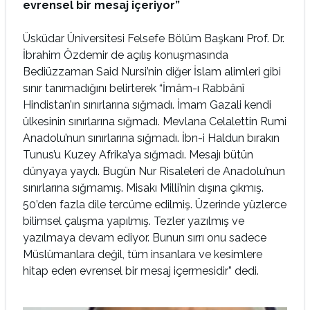
evrensel bir mesaj içeriyor”
Üsküdar Üniversitesi Felsefe Bölüm Başkanı Prof. Dr.
İbrahim Özdemir de açılış konuşmasında
Bediüzzaman Said Nursi’nin diğer İslam alimleri gibi
sınır tanımadığını belirterek “İmâm-ı Rabbânî
Hindistan’ın sınırlarına sığmadı. İmam Gazali kendi
ülkesinin sınırlarına sığmadı. Mevlana Celalettin Rumi
Anadolu’nun sınırlarına sığmadı. İbn-i Haldun bırakın
Tunus’u Kuzey Afrika’ya sığmadı. Mesajı bütün
dünyaya yaydı. Bugün Nur Risaleleri de Anadolu’nun
sınırlarına sığmamış. Misakı Milli’nin dışına çıkmış.
50’den fazla dile tercüme edilmiş. Üzerinde yüzlerce
bilimsel çalışma yapılmış. Tezler yazılmış ve
yazılmaya devam ediyor. Bunun sırrı onu sadece
Müslümanlara değil, tüm insanlara ve kesimlere
hitap eden evrensel bir mesaj içermesidir” dedi.