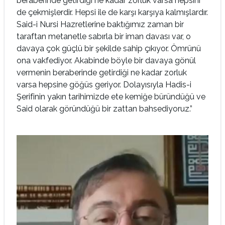
beraberinde getirdiği ne kadar zorluk varsa hepsini
de çekmişlerdir. Hepsi ile de karşı karşıya kalmışlardır.
Said-i Nursi Hazretlerine baktığımız zaman bir
taraftan metanetle sabırla bir iman davası var, o
davaya çok güçlü bir şekilde sahip çıkıyor. Ömrünü
ona vakfediyor. Akabinde böyle bir davaya gönül
vermenin beraberinde getirdiği ne kadar zorluk
varsa hepsine göğüs geriyor. Dolayısıyla Hadis-i
Şerifinin yakın tarihimizde ete kemiğe büründüğü ve
Said olarak göründüğü bir zattan bahsediyoruz.”