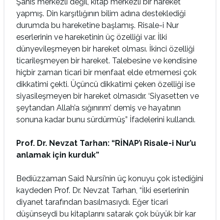
Şahıs merkezli değil, kitap merkezli bir hareket
yapmış. Din karşıtlığının bilim adına desteklediği
durumda bu hareketine başlamış. Risale-i Nur
eserlerinin ve hareketinin üç özelliği var. İlki
dünyevileşmeyen bir hareket olması. İkinci özelliği
ticarileşmeyen bir hareket. Talebesine ve kendisine
hiçbir zaman ticari bir menfaat elde etmemesi çok
dikkatimi çekti. Üçüncü dikkatimi çeken özelliği ise
siyasileşmeyen bir hareket olmasıdır. ‘Siyasetten ve
şeytandan Allah’a sığınırım’ demiş ve hayatının
sonuna kadar bunu sürdürmüş” İfadelerini kullandı.
Prof. Dr. Nevzat Tarhan: “RİNAP’ı Risale-i Nur’u
anlamak için kurduk”
Bediüzzaman Said Nursi’nin üç konuyu çok istediğini
kaydeden Prof. Dr. Nevzat Tarhan, “İlki eserlerinin
diyanet tarafından basılmasıydı. Eğer ticari
düşünseydi bu kitaplarını satarak çok büyük bir kar