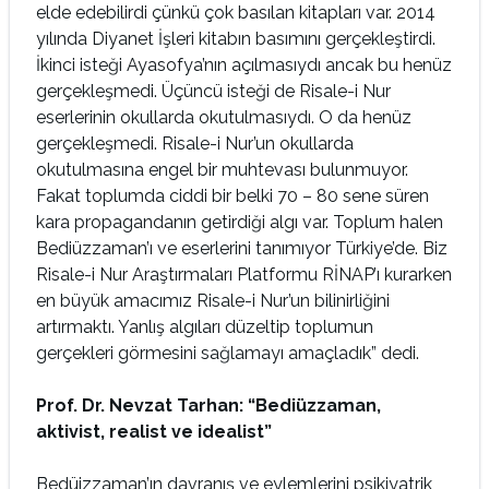
elde edebilirdi çünkü çok basılan kitapları var. 2014
yılında Diyanet İşleri kitabın basımını gerçekleştirdi.
İkinci isteği Ayasofya’nın açılmasıydı ancak bu henüz
gerçekleşmedi. Üçüncü isteği de Risale-i Nur
eserlerinin okullarda okutulmasıydı. O da henüz
gerçekleşmedi. Risale-i Nur’un okullarda
okutulmasına engel bir muhtevası bulunmuyor.
Fakat toplumda ciddi bir belki 70 – 80 sene süren
kara propagandanın getirdiği algı var. Toplum halen
Bediüzzaman’ı ve eserlerini tanımıyor Türkiye’de. Biz
Risale-i Nur Araştırmaları Platformu RİNAP’ı kurarken
en büyük amacımız Risale-i Nur’un bilinirliğini
artırmaktı. Yanlış algıları düzeltip toplumun
gerçekleri görmesini sağlamayı amaçladık” dedi.
Prof. Dr. Nevzat Tarhan: “Bediüzzaman,
aktivist, realist ve idealist”
Bedüizzaman’ın davranış ve eylemlerini psikiyatrik