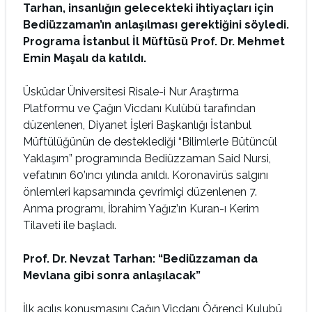
Tarhan, insanlığın gelecekteki ihtiyaçları için
Bediüzzaman’ın anlaşılması gerektiğini söyledi.
Programa İstanbul İl Müftüsü Prof. Dr. Mehmet
Emin Maşalı da katıldı.
Üsküdar Üniversitesi Risale-i Nur Araştırma
Platformu ve Çağın Vicdanı Kulübü tarafından
düzenlenen, Diyanet İşleri Başkanlığı İstanbul
Müftülüğünün de desteklediği “Bilimlerle Bütüncül
Yaklaşım” programında Bediüzzaman Said Nursi,
vefatının 60’ıncı yılında anıldı. Koronavirüs salgını
önlemleri kapsamında çevrimiçi düzenlenen 7.
Anma programı, İbrahim Yağız’ın Kuran-ı Kerim
Tilaveti ile başladı.
Prof. Dr. Nevzat Tarhan
: “Bediüzzaman da
Mevlana gibi sonra anlaşılacak”
İlk açılış konuşmasını Çağın Vicdanı Öğrenci Kulubü