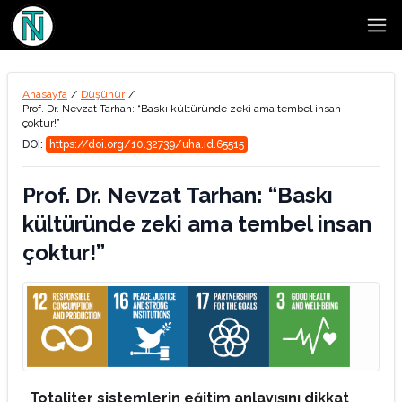
Open
Anasayfa
/
Düşünür
/
Prof. Dr. Nevzat Tarhan: “Baskı kültüründe zeki ama tembel insan
çoktur!”
DOI:
https://doi.org/10.32739/uha.id.65515
Prof. Dr. Nevzat Tarhan: “Baskı
kültüründe zeki ama tembel insan
çoktur!”
Totaliter sistemlerin eğitim anlayışını dikkat