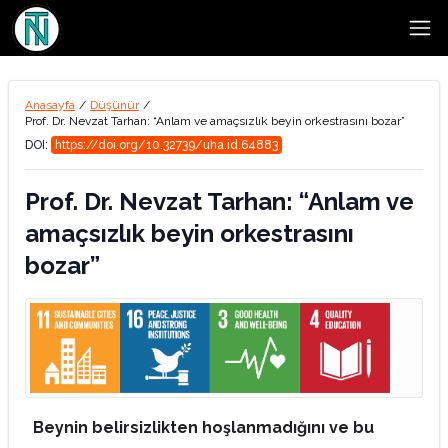
Open
Anasayfa
/
Düşünür
/
Prof. Dr. Nevzat Tarhan: “Anlam ve amaçsızlık beyin orkestrasını bozar”
DOI:
https://doi.org/10.32739/uha.id.64883
Prof. Dr. Nevzat Tarhan: “Anlam ve
amaçsızlık beyin orkestrasını
bozar”
Beynin belirsizlikten hoşlanmadığını ve bu