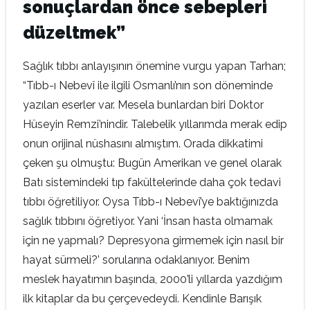
sonuçlardan önce sebepleri
düzeltmek”
Sağlık tıbbı anlayışının önemine vurgu yapan Tarhan;
“Tıbb-ı Nebevî ile ilgili Osmanlı’nın son döneminde
yazılan eserler var. Mesela bunlardan biri Doktor
Hüseyin Remzi’nindir. Talebelik yıllarımda merak edip
onun orijinal nüshasını almıştım. Orada dikkatimi
çeken şu olmuştu: Bugün Amerikan ve genel olarak
Batı sistemindeki tıp fakültelerinde daha çok tedavi
tıbbı öğretiliyor. Oysa Tıbb-ı Nebevî’ye baktığınızda
sağlık tıbbını öğretiyor. Yani ‘İnsan hasta olmamak
için ne yapmalı? Depresyona girmemek için nasıl bir
hayat sürmeli?’ sorularına odaklanıyor. Benim
meslek hayatımın başında, 2000’li yıllarda yazdığım
ilk kitaplar da bu çerçevedeydi. Kendinle Barışık