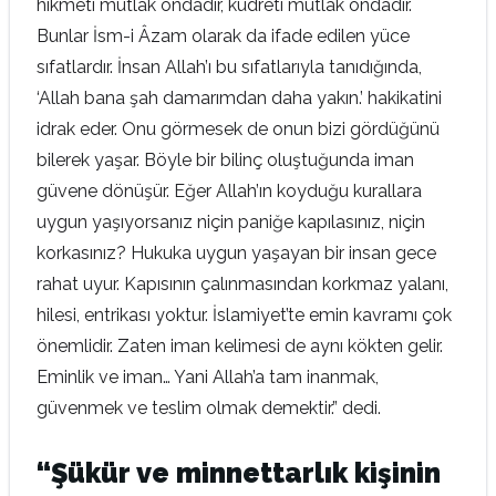
hikmeti mutlak ondadır, kudreti mutlak ondadır.
Bunlar İsm-i Âzam olarak da ifade edilen yüce
sıfatlardır. İnsan Allah’ı bu sıfatlarıyla tanıdığında,
‘Allah bana şah damarımdan daha yakın.’ hakikatini
idrak eder. Onu görmesek de onun bizi gördüğünü
bilerek yaşar. Böyle bir bilinç oluştuğunda iman
güvene dönüşür. Eğer Allah’ın koyduğu kurallara
uygun yaşıyorsanız niçin paniğe kapılasınız, niçin
korkasınız? Hukuka uygun yaşayan bir insan gece
rahat uyur. Kapısının çalınmasından korkmaz yalanı,
hilesi, entrikası yoktur. İslamiyet’te emin kavramı çok
önemlidir. Zaten iman kelimesi de aynı kökten gelir.
Eminlik ve iman… Yani Allah’a tam inanmak,
güvenmek ve teslim olmak demektir.” dedi.
“Şükür ve minnettarlık kişinin