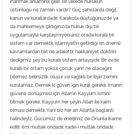
inanmak anlamına gelir. Bir ülkede hukukun
üstünlüğü ne zaman vardır? Güç şahıslarda değil,
kanun ve kurallardadır. Karakola düştüğünüzde ya
da mahkemeye çıktığınızda hukuk dışı bir
uygulamayla karşılaşmıyorsanız orada kurallı bir
sistem var demektir. İslamiyet’in getirdiği en önemli
kavramlardan biri de adalettir, hakkaniyet doktrini
dediğimiz şey bu kurallı sistem anlayışıdır. Bir evde
kurallı bir ortam yoksa çocuk yarın ne olacağını
bilemez belirsizlik oluşur ve sağlıklı bir ilişki zemini
kurulamaz. Demek ki güven için kural gerekir. İmanın
güvene dönüşmesi için Allah’ın Kayyum ismini
bilmek gerekir. Kayyum her şeyin Allah ile kaim
olması demektir. Yani biz her an Allah’la bağlantı
halindeyiz. Gücümüz de enerjimiz de Onunla ikame
edilir. İlmi mutlak ondadır, irade-i mutlak ondadır,