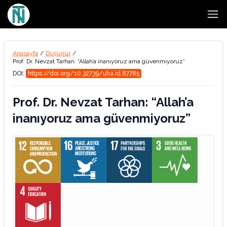
Open
Anasayfa
/
Düşünür
/
Prof. Dr. Nevzat Tarhan: “Allah’a inanıyoruz ama güvenmiyoruz”
DOI:
https://doi.org/10.32739/uha.id.87785
Prof. Dr. Nevzat Tarhan: “Allah’a
inanıyoruz ama güvenmiyoruz”