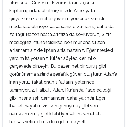
olursunuz. Güvenmek zorundasınız çünkü
kaptanlığını kabul etmişsinizdir. Ameliyata
giriyorsunuz cerraha güvenmiyorsunuz sürekli
müdahale etmeye kalkarsanız o zaman iş daha da
zorlaşır. Bazen hastalarımıza da söylüyoruz, ‘Sizin
mesleğiniz mühendislikse, ben mühendislikten
anlamam siz de tıptan anlamazsınız. Eğer mesleki
yardım istiyorsanız, lütfen söylediklerimi o
çerçevede dinleyin.’ Bu bazen net bir duruş gibi
görünür ama aslında şeffaflık güven oluşturur. Allah’a
inanıyoruz fakat onun sıfatlarını yeterince
tanımıyoruz. Halbuki Allah, Kur’an’da ifade edildiği
gibi insana şah damarından daha yakındır. Eğer
ibadeti hayatımızın son günüymüş gibi son
namazımızmış gibi kılabiliyorsak, haram-helal
hassasiyetini elimizden gelen gayretle