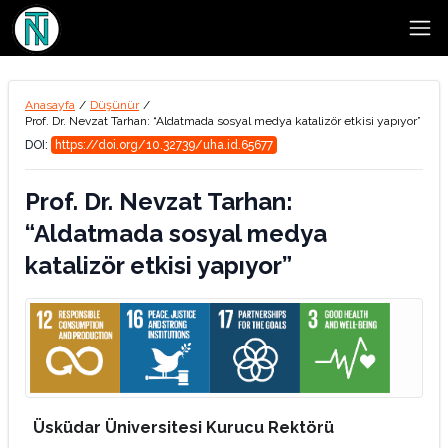
Open
Anasayfa
/
Düşünür
/
Prof. Dr. Nevzat Tarhan: “Aldatmada sosyal medya katalizör etkisi yapıyor”
DOI:
https://doi.org/10.32739/uha.id.65677
Prof. Dr. Nevzat Tarhan:
“Aldatmada sosyal medya
katalizör etkisi yapıyor”
Üsküdar Üniversitesi Kurucu Rektörü