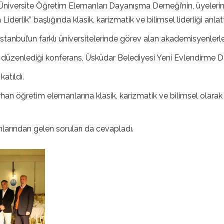
, Üniversite Öğretim Elemanları Dayanışma Derneği’nin, üyeler
rlik” başlığında klasik, karizmatik ve bilimsel liderliği anlatt
stanbul’un farklı üniversitelerinde görev alan akademisyenlerle
üzenlediği konferans, Üsküdar Belediyesi Yeni Evlendirme Dair
atıldı.
n öğretim elemanlarına klasik, karizmatik ve bilimsel olarak s
larından gelen soruları da cevapladı.