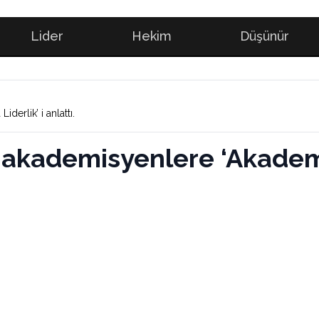
Lider
Hekim
Düşünür
erlik’ i anlattı.
n akademisyenlere ‘Akademi