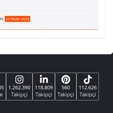
hi
:
10 Nisan 2023
35
1.262.390
118.809
560
112.626
e
Takipçi
Takipçi
Takipçi
Takipçi