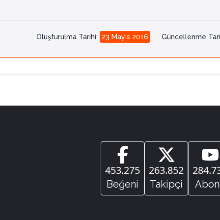
Oluşturulma Tarihi
:
23 Mayıs 2016
Güncellenme Tari
453.275
263.852
284.7
Beğeni
Takipçi
Abon