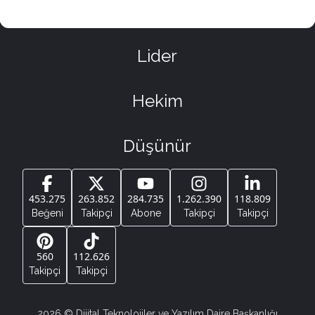
Lider
Hekim
Düşünür
453.275
263.852
284.735
1.262.390
118.809
Beğeni
Takipçi
Abone
Takipçi
Takipçi
560
112.626
Takipçi
Takipçi
2026
© Dijital Teknolojiler ve Yazılım Daire Başkanlığı