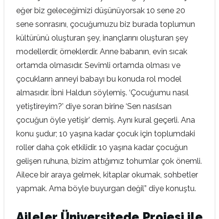
eğer biz geleceğimizi düşünüyorsak 10 sene 20
sene sonrasını, çocuğumuzu biz burada toplumun
kültürünü oluşturan şey, inançlarını oluşturan şey
modellerdir, örneklerdir. Anne babanın, evin sıcak
ortamda olmasıdır. Sevimli ortamda olması ve
çocukların anneyi babayı bu konuda rol model
almasıdır. İbni Haldun söylemiş. ‘Çocuğumu nasıl
yetiştireyim?’ diye soran birine ‘Sen nasılsan
çocuğun öyle yetişir’ demiş. Aynı kural geçerli. Ana
konu şudur; 10 yaşına kadar çocuk için toplumdaki
roller daha çok etkilidir. 10 yaşına kadar çocuğun
gelişen ruhuna, bizim attığımız tohumlar çok önemli.
Ailece bir araya gelmek, kitaplar okumak, sohbetler
yapmak. Ama böyle buyurgan değil” diye konuştu.
Aileler Üniversitede Projesi ile