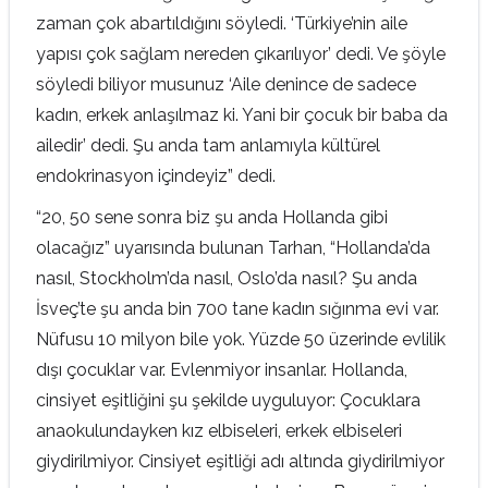
zaman çok abartıldığını söyledi. ‘Türkiye’nin aile
yapısı çok sağlam nereden çıkarılıyor’ dedi. Ve şöyle
söyledi biliyor musunuz ‘Aile denince de sadece
kadın, erkek anlaşılmaz ki. Yani bir çocuk bir baba da
ailedir’ dedi. Şu anda tam anlamıyla kültürel
endokrinasyon içindeyiz” dedi.
“20, 50 sene sonra biz şu anda Hollanda gibi
olacağız” uyarısında bulunan Tarhan, “Hollanda’da
nasıl, Stockholm’da nasıl, Oslo’da nasıl? Şu anda
İsveç’te şu anda bin 700 tane kadın sığınma evi var.
Nüfusu 10 milyon bile yok. Yüzde 50 üzerinde evlilik
dışı çocuklar var. Evlenmiyor insanlar. Hollanda,
cinsiyet eşitliğini şu şekilde uyguluyor: Çocuklara
anaokulundayken kız elbiseleri, erkek elbiseleri
giydirilmiyor. Cinsiyet eşitliği adı altında giydirilmiyor