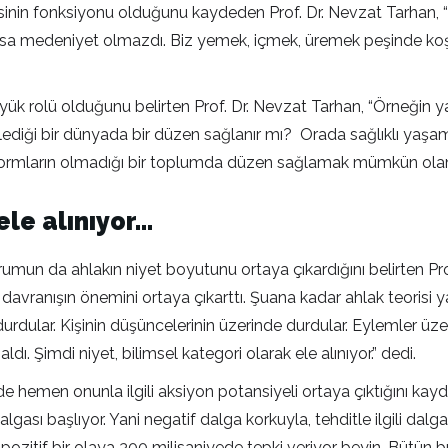
in fonksiyonu olduğunu kaydeden Prof. Dr. Nevzat Tarhan, “Ca
lmasa medeniyet olmazdı. Biz yemek, içmek, üremek peşinde koş
k rolü olduğunu belirten Prof. Dr. Nevzat Tarhan, “Örneğin ya
 söylediği bir dünyada bir düzen sağlanır mı? Orada sağlıklı
. Normların olmadığı bir toplumda düzen sağlamak mümkün olam
 ele alınıyor…
urumun da ahlakın niyet boyutunu ortaya çıkardığını belirten Pro
davranışın önemini ortaya çıkarttı. Şuana kadar ahlak teorisi y
dular. Kişinin düşüncelerinin üzerinde durdular. Eylemler üzer
dı. Şimdi niyet, bilimsel kategori olarak ele alınıyor.” dedi.
e hemen onunla ilgili aksiyon potansiyeli ortaya çıktığını kay
ası başlıyor. Yani negatif dalga korkuyla, tehditle ilgili dalg
a pozitif bir olaya 300 milisaniyede tepki veriyor beyin. Bütün 