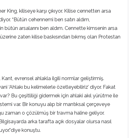
 King, kiliseye karşı çıkıyor. Kilise cennetten arsa
gidiyor. “Bütün cehennemi ben satın aldım,
n bütün arsalarını ben aldım. Cennette kimsenin arsa
üzerine zaten kilise baskısından bıkmış olan Protestan
 Kant, evrensel ahlakla ilgili normlar geliştirmiş.
ni ‘Ahlakı bu kelimelerle özetleyebiliriz’ diyor. Fakat
ar? Bu çeşitliliği gidermek için ahlaki akıl yürütme ile
istemi var. Bir konuyu alıp bir mantıksal çerçeveye
uğu zaman o çözülmüş bir travma haline geliyor.
ilgisayarda arka tarafta açık dosyalar olursa nasıl
yor.”diye konuştu.