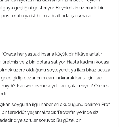
algaya geçtiğini gösteriyor. Beynimizin üzerinde bir
ak post materyalist bilim adı altında çalışmalar
“Orada her yaştaki insana küçük bir hikâye anlatır.
acı üretmiş ve 2 bin dolara satıyor. Hasta kadının kocası
ın ölmek üzere olduğunu söyleyerek ya ilacı biraz ucuza
ce gidip eczanenin camını kırarak karısı için ilacı
ar mıydı? Karısını sevmeseydi ilacı çalar mıydı? Ölecek
edi.
kan soygunla ilgili haberleri okuduğunu belirten Prof.
bir tereddüt yaşamaktadır. ‘Brown’ın yerinde siz
dedir diye sorular soruyor. Bu güzel bir