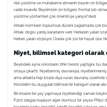
Akıl yürütme ve muhakeme etmenin beynin ön bölgesin
varlık insandır. Beynimizin ön bölgesi, frontal lob o
yürütme yöntemleri çok önemli işe yarıyor.”dedi.
Ahlaki normların toplumsal düzeni sağlamada çok büyü
Ahlak, doğru yanlış kararlarını verir. Herkesin yalan
herkes yalan söylüyor. Orada çok zor bir hayat olur
Niyet, bilimsel kategori olarak
Beyindeki ayna nöronların zihin teorisi yaptığını, bu d
ortaya çıkarttı. Niyetlenmiş davranışla, niyetlenmemiş 
ama ahlakta hep böyle dışa vuran davranış üzerinde dur
Nörobilim bu duyguları bilimsel bir kategori olarak ele al
Bir insanın bir şey yapmaya niyetlendiği zaman beyind
P300 dalgası başlıyor eğer olumsuz bir şeyse PN50 dalg
beynimiz korku öncelikli, tehdit öncelikli çalışıyor am