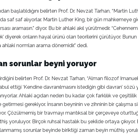
 başlatıldığını belirten Prof. Dr. Nevzat Tarhan, “Martin Luther
ar da saf saf alıyorlar. Martin Luther King, bir gün mahkemeye 
ı aramasın.” diyor. Bu bir ahlaki akıl yürütmedir. “Cehennemi
diyerek onların hayal ürünü olan teorilerini çürütüyor. Bunun 
a ahlaki normları arama dönemidir.” dedi.
n sorunlar beyni yoruyor
iştirdiğini belirten Prof. Dr. Nevzat Tarhan, “Alman filozof Imanuel
bul ettiği ‘Kendine davranılmasını istediğin gibi davran’ sözü ya
orlar. Ahlaki açıdan neden bu kadar çok farklılık ve çeşitlilik v
 getirmesi gerekiyor. İnsanın beyninin ve zihninin bir çalışma s
emiyor. Çözülmemiş bir travmayı mantıksal bir çerçeveye oturtt
 yoruluyor. Birçok ruhsal hastalık bu şekilde ortaya çıkıyor. B
lanmamış sorunlar beyinde biriktiği zaman beyin müthiş yorulu