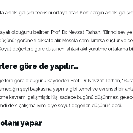
a ahlaki gelişim teorisini ortaya atan Kohlberg’in ahlaki gelişim 
.
ayalı olduğunu belirten Prof. Dr. Nevzat Tarhan, “Birinci seviy
üşünür görüneni dikkate alır. Mesela camı kırarsa suçtur ve cez
ut değerlere göre düşünen, ahlaki akıl yürütme ortalama bir i
rlere göre de yapılır…
erlere göre olduğunu kaydeden Prof. Dr. Nevzat Tarhan, “Burada
stemediğin şeyi başkasına yapma gibi temel ve evrensel bir ahla
ile çekme kavramı gelişmiştir. Kişi sadece bugünü düşünmez, gelec
di ders çalışmalıyım’ diye soyut değerleri düşünür.” dedi.
 olanı yapar