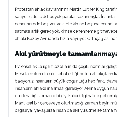
Protestan ahlak kavramınım Martin Luther King tarafından
satıyor, ciddi ciddi büyük paralar kazanmışlar. İnsanl
cehennemde boş yer yok. Hiç kimse boşuna cennet arsas
satması artık gerek yok, kimse cehenneme gitmeyecek’ 
ahlakı Kuzey Avrupa’da hızla yayılıyor. Ortaçağ aslınd
Akıl yürütmeyle tamamlanmaya
Evrensel akılla ilgili filozofların da çeşitli normlar gel
Mesela bütün dinlerin kabul ettiği, bütün ahlakçıların ka
bakıyoruz insanların büyük çoğunluğu hep farklı davranıy
insanların ahlaka inanması gerekiyor. Aklına uygun hale
oturtmadığı zaman o bilgiyi kalıcı bilgi haline getir
Mantıksal bir çerçeveye oturtmadığı zaman beyin müthiş
bilgisayar yavaşlarsa insan da akıl yürütme ile tamam