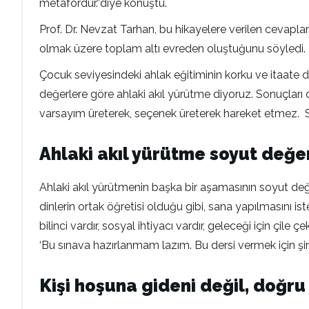
metafordur.”diye konuştu.
Prof. Dr. Nevzat Tarhan, bu hikayelere verilen cevaplarl
olmak üzere toplam altı evreden oluştuğunu söyledi
Çocuk seviyesindeki ahlak eğitiminin korku ve itaate d
değerlere göre ahlaki akıl yürütme diyoruz. Sonuçları d
varsayım üreterek, seçenek üreterek hareket etmez. Soy
Ahlaki akıl yürütme soyut değe
Ahlaki akıl yürütmenin başka bir aşamasının soyut değ
dinlerin ortak öğretisi olduğu gibi, sana yapılmasını i
bilinci vardır, sosyal ihtiyacı vardır, geleceği için ç
‘Bu sınava hazırlanmam lazım. Bu dersi vermek için şim
Kişi hoşuna gideni değil, doğru