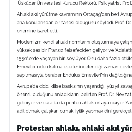
Üsküdar Üniversitesi Kurucu Rektörü, Psikiyatrist Pro
Ahlaki akıl yürütme kavramının Ortaçağ’dan beri Avru
ana konularından bir tanesi olduğunu söyledi. Prof. Dr. T
önemine işaret etti.
Modernizm kendi ahlaki normlarını oluşturmaya çalışm
yüksek ses bir Fransız felsefeciden geliyor ve ‘Adal
1550’lerde yaşayan biri söylüyor. Onu daha fazla etki
Emevileri’nden kalma eserler incelendiği zaman devlet
sapılmasıyla beraber Endülüs Emevileri’nin dağıldığına il
Avrupa’da ciddi kilise baskısının yaşandığı, yüzyıl sav
önemli olduğunu anladıklarını belirten Prof. Dr. Nevzat 
geliniyor ve burada da püriten ahlak ortaya çıkıyor. Ya
adil olmak, çalışkan olmak, iyilik yapmak dini gerekçe
Protestan ahlakı, ahlaki akıl 