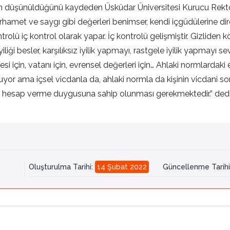
n düşünüldüğünü kaydeden Üsküdar Üniversitesi Kurucu Rektörü,
rhamet ve saygı gibi değerleri benimser, kendi içgüdülerine dir
rolü iç kontrol olarak yapar. İç kontrolü gelişmiştir. Gizliden 
liği besler, karşılıksız iyilik yapmayı, rastgele iyilik yapmayı se
lkesi için, vatanı için, evrensel değerleri için… Ahlaki normlardaki
yor ama içsel vicdanla da, ahlaki normla da kişinin vicdani so
hesap verme duygusuna sahip olunması gerekmektedir.” dedi
Oluşturulma Tarihi
:
14 Şubat 2022
Güncellenme Tarihi