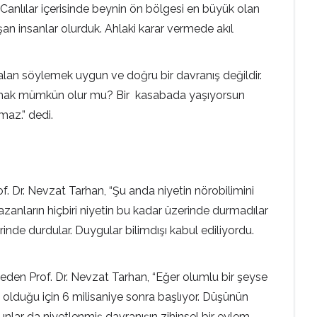
nlılar içerisinde beynin ön bölgesi en büyük olan
an insanlar olurduk. Ahlaki karar vermede akıl
lan söylemek uygun ve doğru bir davranış değildir.
 yaşamak mümkün olur mu? Bir kasabada yaşıyorsun
az.” dedi.
f. Dr. Nevzat Tarhan, “Şu anda niyetin nörobilimini
azanların hiçbiri niyetin bu kadar üzerinde durmadılar
inde durdular. Duygular bilimdışı kabul ediliyordu.
deden Prof. Dr. Nevzat Tarhan, “Eğer olumlu bir şeyse
a olduğu için 6 milisaniye sonra başlıyor. Düşünün
bunlar da niyetlenmiş davranışın zihinsel bir eylem