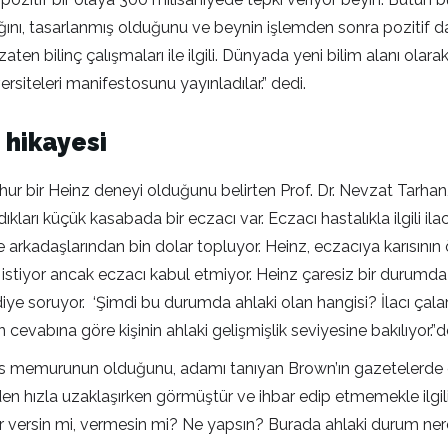
dığını, tasarlanmış olduğunu ve beynin işlemden sonra pozitif d
zaten bilinç çalışmaları ile ilgili. Dünyada yeni bilim alanı olar
siteleri manifestosunu yayınladılar.” dedi.
 hikayesi
ur bir Heinz deneyi olduğunu belirten Prof. Dr. Nevzat Tarhan, 
ıkları küçük kasabada bir eczacı var. Eczacı hastalıkla ilgili il
ve arkadaşlarından bin dolar topluyor. Heinz, eczacıya karısın
tiyor ancak eczacı kabul etmiyor. Heinz çaresiz bir durumda ge
 diye soruyor. ‘Şimdi bu durumda ahlaki olan hangisi? İlacı çal
 cevabına göre kişinin ahlaki gelişmişlik seviyesine bakılıyor.”d
lis memurunun olduğunu, adamı tanıyan Brown’ın gazetelerde çı
n hızla uzaklaşırken görmüştür ve ihbar edip etmemekle ilgili 
r versin mi, vermesin mi? Ne yapsın? Burada ahlaki durum nere