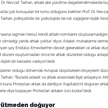
f. Dr. Nevzat Tarhan, ahlaki akıl yürütme değerlendirmelerde b
pa’da çok konuşulan bir konu olduğunu belirten Prof. Dr. Nevz
arhan, psikiyatride de, psikolojide de ruh sağlığının kişilik teo
asına rağmen henüz kendi ahlaki normlarını oluşturamadığını k
etin olmadığı yerde ahlak yoktur.’ diyor. Adalet, muhakeme de
leyen şey Endülüs Emevileri’nin devlet gelenekleri ve ahlak dü
 düzeni oluşturmadan önce bir ahlak düzenleri olduğu anlaşıl
işkin bir kanaate varılıyor.”dedi.
aşlarının olduğu dönemde Avrupalı düşünürlerin birşeylerin düzel
Tarhan, “Burada adalet ve ahlak arasındaki ilişki anlaşılıyor. A
ni buna Protestan ahlak da deniliyor. Kapitalizmi doğuran ahlak
lerle diye başlayan Protestan ahlakın özü budur.”dedi.
yürütmeden doğuyor