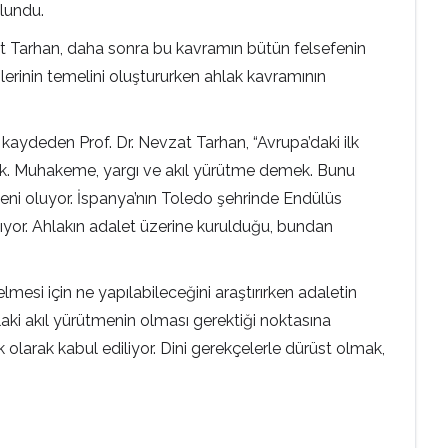
ulundu.
at Tarhan, daha sonra bu kavramın bütün felsefenin
rilerinin temelini oluştururken ahlak kavramının
aydeden Prof. Dr. Nevzat Tarhan, “Avrupa’daki ilk
mek. Muhakeme, yargı ve akıl yürütme demek. Bunu
zeni oluyor. İspanya’nın Toledo şehrinde Endülüs
ıyor. Ahlakın adalet üzerine kurulduğu, bundan
mesi için ne yapılabileceğini araştırırken adaletin
hlaki akıl yürütmenin olması gerektiği noktasına
 olarak kabul ediliyor. Dini gerekçelerle dürüst olmak,