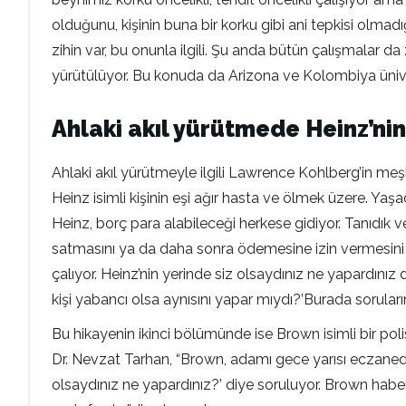
olduğunu, kişinin buna bir korku gibi ani tepkisi olma
zihin var, bu onunla ilgili. Şu anda bütün çalışmalar da 
yürütülüyor. Bu konuda da Arizona ve Kolombiya üniver
Ahlaki akıl yürütmede Heinz’nin
Ahlaki akıl yürütmeyle ilgili Lawrence Kohlberg’in meşh
Heinz isimli kişinin eşi ağır hasta ve ölmek üzere. Yaşad
Heinz, borç para alabileceği herkese gidiyor. Tanıdık 
satmasını ya da daha sonra ödemesine izin vermesini is
çalıyor. Heinz’nin yerinde siz olsaydınız ne yapardınız
kişi yabancı olsa aynısını yapar mıydı?’Burada soruların
Bu hikayenin ikinci bölümünde ise Brown isimli bir po
Dr. Nevzat Tarhan, “Brown, adamı gece yarısı eczanede
olsaydınız ne yapardınız?’ diye soruluyor. Brown habe