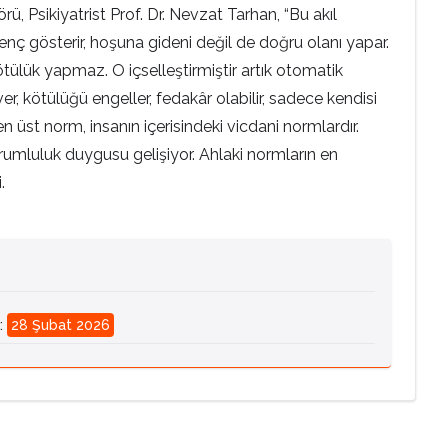
 Psikiyatrist Prof. Dr. Nevzat Tarhan, “Bu akıl
enç gösterir, hoşuna gideni değil de doğru olanı yapar.
kötülük yapmaz. O içselleştirmiştir artık otomatik
ver, kötülüğü engeller, fedakâr olabilir, sadece kendisi
 en üst norm, insanın içerisindeki vicdani normlardır.
rumluluk duygusu gelişiyor. Ahlaki normların en
.
:
28 Şubat 2026