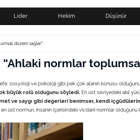
Lider
Hekim
Düşünür
plumsal düzeni sağlar”
: “Ahlaki normlar toplumsa
efe, sosyoloji ve psikoloji gibi pek çok alanın konusu olduğun
ok büyük rolü olduğunu söyledi.
En üst seviyedeki akıl yü
met ve saygı gibi değerleri benimser, kendi içgüdülerin
ki en üst normun, insanın içerisindeki vicdani normlar olduğunu 