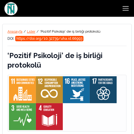
Open
Anasayfa
/
Lider
/
‘Pozitif Psikoloji’ de iş birliği protokolü
DOI:
https://doi.org/10.32739/uha.id.66993
‘Pozitif Psikoloji’ de iş birliği
protokolü