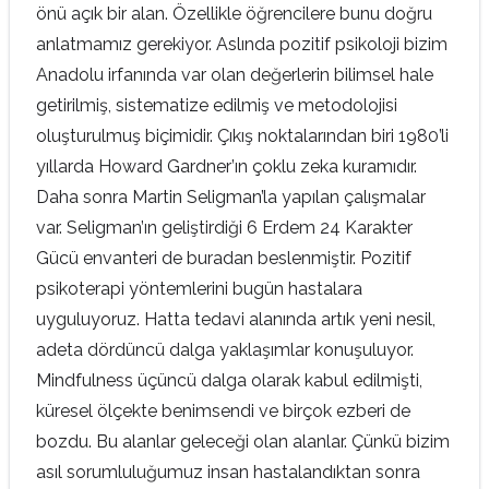
önü açık bir alan. Özellikle öğrencilere bunu doğru
anlatmamız gerekiyor. Aslında pozitif psikoloji bizim
Anadolu irfanında var olan değerlerin bilimsel hale
getirilmiş, sistematize edilmiş ve metodolojisi
oluşturulmuş biçimidir. Çıkış noktalarından biri 1980’li
yıllarda Howard Gardner’ın çoklu zeka kuramıdır.
Daha sonra Martin Seligman’la yapılan çalışmalar
var. Seligman’ın geliştirdiği 6 Erdem 24 Karakter
Gücü envanteri de buradan beslenmiştir. Pozitif
psikoterapi yöntemlerini bugün hastalara
uyguluyoruz. Hatta tedavi alanında artık yeni nesil,
adeta dördüncü dalga yaklaşımlar konuşuluyor.
Mindfulness üçüncü dalga olarak kabul edilmişti,
küresel ölçekte benimsendi ve birçok ezberi de
bozdu. Bu alanlar geleceği olan alanlar. Çünkü bizim
asıl sorumluluğumuz insan hastalandıktan sonra