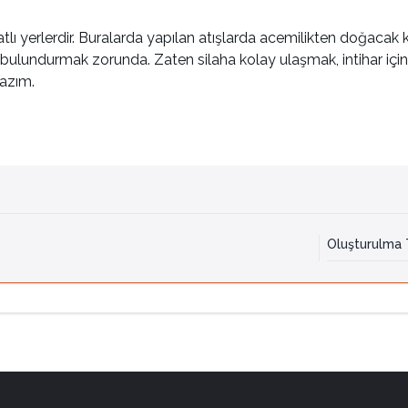
atlı yerlerdir. Buralarda yapılan atışlarda acemilikten doğacak 
undurmak zorunda. Zaten silaha kolay ulaşmak, intihar için büy
lazım.
Oluşturulma T