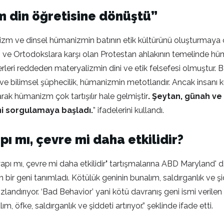
m din öğretisine dönüştü”
m ve dinsel hümanizmin batının etik kültürünü oluşturmaya çal
 ve Ortodokslara karşı olan Protestan ahlakının temelinde hüman
eri reddeden materyalizmin dini ve etik felsefesi olmuştur. Bat
ve bilimsel şüphecilik, hümanizmin metotlarıdır. Ancak insanı 
rak hümanizm çok tartışılır hale gelmiştir
.
Şeytan, günah v
ni sorgulamaya başladı.
” ifadelerini kullandı.
pı mı, çevre mi daha etkilidir?
apı mı, çevre mi daha etkilidir
’
tartışmalarına ABD Maryland' dan 
 bir geni tanımladı. Kötülük geninin bunalım, saldırganlık ve şi
ızlandırıyor. ‘Bad Behavior’ yani kötü davranış geni ismi veril
 öfke, saldırganlık ve şiddeti artırıyor.” şeklinde ifade etti.