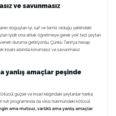
asız ve savunmasız
anın doğuştan iyi, saf ve temiz olduğu şeklindeki
ğuştan iyidir ona ahlak öğretmeye gerek yok’ tezi şeytan
venen duruma getiriyordu. Çünkü Tanrı’ya hesap
rek insanı aslında korumasız ve savunmasız
ama yanlış amaçlar peşinde
“Kötücül güçler ve insan kılığındaki şeytanlar harika
anın ruh programında da virüs hükmündeki kötücül
engin ama mutsuz, varlıklı ama yanlış amaçlar