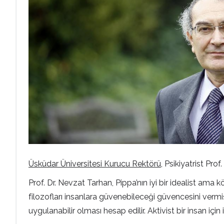
Üsküdar Üniversitesi Kurucu Rektörü
, Psikiyatrist Pro
Prof. Dr. Nevzat Tarhan, Pippa’nın iyi bir idealist ama
filozofları insanlara güvenebileceği güvencesini vermişl
uygulanabilir olması hesap edilir. Aktivist bir insan içi