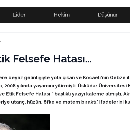
Lider
Hekim
Düşünür
…
tik Felsefe Hatası…
zere beyaz gelinliğiyle yola çıkan ve Kocaeli'nin Gebze
 2008 yılında yaşamını yitirmişti. Üsküdar Üniversitesi 
ve Etik Felsefe Hatası ” başlıklı yazıyı kaleme almıştı. Ak
Geriye utanç, hüzün, öfke ve matem bıraktı.’ ifadelerini ku