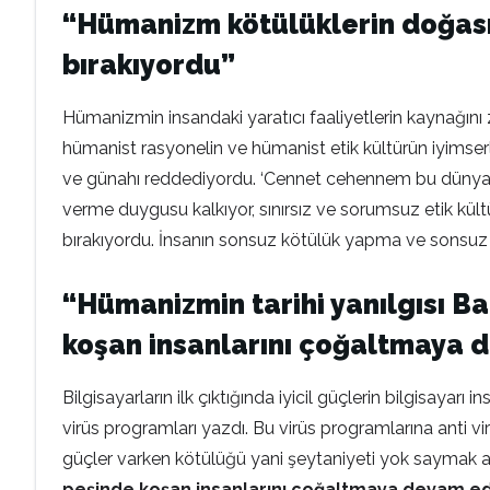
“Hümanizm kötülüklerin doğası
bırakıyordu”
Hümanizmin insandaki yaratıcı faaliyetlerin kaynağını 
hümanist rasyonelin ve hümanist etik kültürün iyimserli
ve günahı reddediyordu. ‘Cennet cehennem bu dünyada
verme duygusu kalkıyor, sınırsız ve sorumsuz etik kü
bırakıyordu. İnsanın sonsuz kötülük yapma ve sonsuz iy
“Hümanizmin tarihi yanılgısı Ba
koşan insanlarını çoğaltmaya 
Bilgisayarların ilk çıktığında iyicil güçlerin bilgisayar
virüs programları yazdı. Bu virüs programlarına anti 
güçler varken kötülüğü yani şeytaniyeti yok saymak a
peşinde koşan insanlarını çoğaltmaya devam ediy