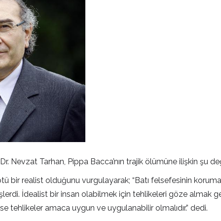
f. Dr. Nevzat Tarhan, Pippa Bacca’nın trajik ölümüne ilişkin şu 
 kötü bir realist olduğunu vurgulayarak; “Batı felsefesinin koru
erdi. İdealist bir insan olabilmek için tehlikeleri göze almak ge
n ise tehlikeler amaca uygun ve uygulanabilir olmalıdır.” dedi.