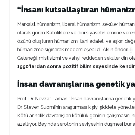
“İnsanı kutsallaştıran hümaniz
Marksist hümanizm, liberal hümanizm, seküler hümaniz
olarak gören Katoliklere ve dini siyasetin emrine veren
özünü oluşturan hümanizm, ilahi adaleti ve aşkın değerl
hümanizme sığınarak modernleşebildi. Aklın önderliği 
Geleneği, mistisizmi ve vahyi reddeden seküler din ola
1990'lardan sonra pozitif bilim sayesinde kendi
İnsan davranışlarına genetik ya
Prof. Dr. Nevzat Tarhan, ‘İnsan davranışlarına genetik y
Dr. Steven Suomi’nin araştırması kişiyi şiddete yönelten
Kötü annelik davranışları kötülük geninin çalışmasını h
azaltıyor. Beyinde serotonin seviyesinin düşmesi bunalım,