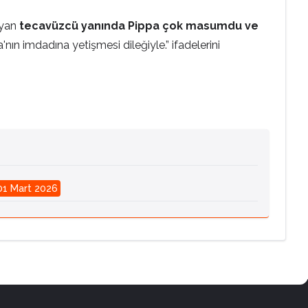
ayan
tecavüzcü yanında Pippa çok masumdu
ve
nın imdadına yetişmesi dileğiyle.” ifadelerini
01 Mart 2026