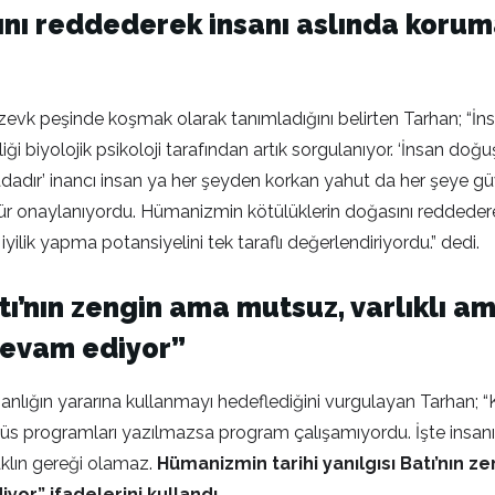
nı reddederek insanı aslında korum
zevk peşinde koşmak olarak tanımladığını belirten Tarhan; “İns
ği biyolojik psikoloji tarafından artık sorgulanıyor. ‘İnsan do
dır’ inancı insan ya her şeyden korkan yahut da her şeye gü
ltür onaylanıyordu. Hümanizmin kötülüklerin doğasını reddede
ilik yapma potansiyelini tek taraflı değerlendiriyordu.” dedi.
tı’nın zengin ama mutsuz, varlıklı 
devam ediyor”
ı insanlığın yararına kullanmayı hedeflediğini vurgulayan Tarhan; 
virüs programları yazılmazsa program çalışamıyordu. İşte ins
klın gereği olamaz.
Hümanizmin tarihi yanılgısı Batı’nın z
or.” ifadelerini kullandı.