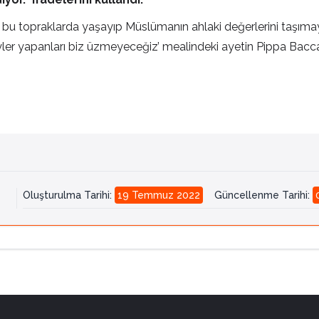
 bu topraklarda yaşayıp Müslümanın ahlaki değerlerini taşım
şeyler yapanları biz üzmeyeceğiz’ mealindeki ayetin Pippa Bacca'
Oluşturulma Tarihi
:
19 Temmuz 2022
Güncellenme Tarihi
: