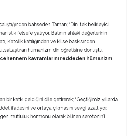
ıştığından bahseden Tarhan; “Dini tek belirleyici
istik felsefe yatıyor. Batının ahlaki değerlerinin
ı, Katolik katılığından ve kilise baskısından
kutsallaştıran hümanizm din öğretisine dönüştü.
e cehennem kavramlarını reddeden hümanizm
bir katkı geldiğini dile getirerek; “Geçtiğimiz yıllarda
ddet ifadesini ve ortaya çıkmasını sevgi azaltıyor.
en gen mutluluk hormonu olarak bilinen serotonin'i