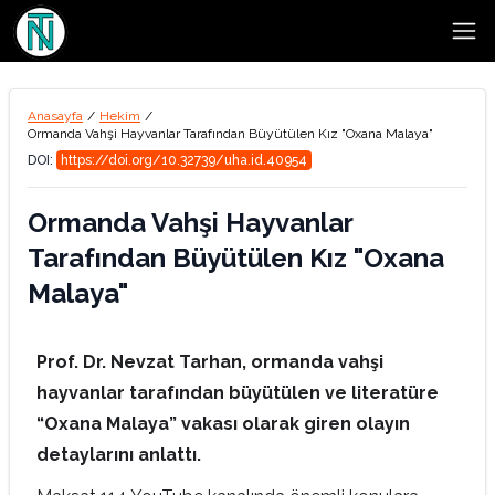
Open
Anasayfa
/
Hekim
/
Ormanda Vahşi Hayvanlar Tarafından Büyütülen Kız "Oxana Malaya"
DOI:
https://doi.org/10.32739/uha.id.40954
Ormanda Vahşi Hayvanlar
Tarafından Büyütülen Kız "Oxana
Malaya"
Prof. Dr. Nevzat Tarhan, ormanda vahşi
hayvanlar tarafından büyütülen ve literatüre
“Oxana Malaya” vakası olarak giren olayın
detaylarını anlattı.