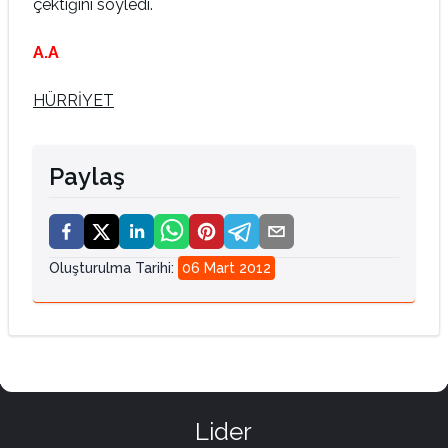
çektiğini söyledi.
A.A
HÜRRİYET
Paylaş
Oluşturulma Tarihi
:
06 Mart 2012
Lider