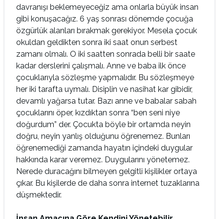
davranışı beklemeyeceğiz ama onlarla büyük insan
gibi konuşacağız. 6 yaş sonrası dönemde çocuğa
özgürlük alanları bırakmak gerekiyor. Mesela çocuk
okuldan geldikten sonra iki saat onun serbest
zamanı olmalı. O iki saatten sonrada belli bir saate
kadar derslerini çalışmalı. Anne ve baba ilk önce
çocuklarıyla sözleşme yapmalıdır. Bu sözleşmeye
her iki tarafta uymalı. Disiplin ve nasihat kar gibidir,
devamlı yağarsa tutar. Bazı anne ve babalar sabah
çocuklarını öper, kızdıktan sonra “ben seni niye
doğurdum” der. Çocukta böyle bir ortamda neyin
doğru, neyin yanlış olduğunu öğrenemez. Bunları
öğrenemediği zamanda hayatın içindeki duygular
hakkında karar veremez. Duygularını yönetemez.
Nerede duracağını bilmeyen gelgitli kişilikler ortaya
çıkar. Bu kişilerde de daha sonra internet tuzaklarına
düşmektedir.
İnsan Amacına Göre Kendini Yönetebilir