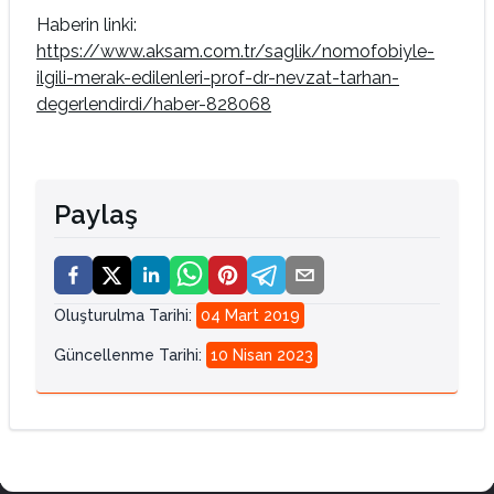
Haberin linki:
https://www.aksam.com.tr/saglik/nomofobiyle-
ilgili-merak-edilenleri-prof-dr-nevzat-tarhan-
degerlendirdi/haber-828068
Paylaş
Oluşturulma Tarihi
:
04 Mart 2019
Güncellenme Tarihi
:
10 Nisan 2023