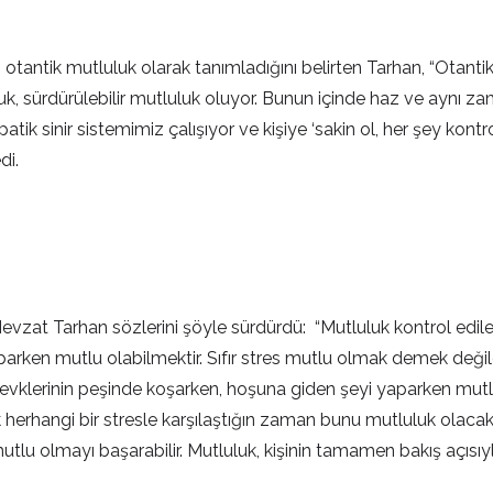
 otantik mutluluk olarak tanımladığını belirten Tarhan, “Otantik
, sürdürülebilir mutluluk oluyor. Bunun içinde haz ve aynı zam
k sinir sistemimiz çalışıyor ve kişiye ‘sakin ol, her şey kontro
di.
Nevzat Tarhan sözlerini şöyle sürdürdü: “Mutluluk kontrol edileb
yaparken mutlu olabilmektir. Sıfır stres mutlu olmak demek deği
a zevklerinin peşinde koşarken, hoşuna giden şeyi yaparken mu
 herhangi bir stresle karşılaştığın zaman bunu mutluluk olacak
tlu olmayı başarabilir. Mutluluk, kişinin tamamen bakış açısıyl