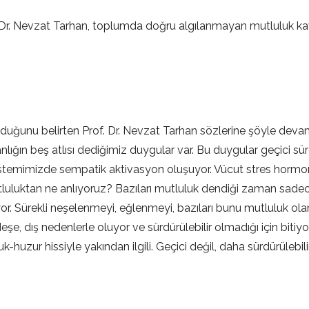
. Dr. Nevzat Tarhan, toplumda doğru algılanmayan mutluluk kavr
uğunu belirten Prof. Dr. Nevzat Tarhan sözlerine şöyle devam et
nlığın beş atlısı dediğimiz duygular var. Bu duygular geçici sür
stemimizde sempatik aktivasyon oluşuyor. Vücut stres hormonlar
luluktan ne anlıyoruz? Bazıları mutluluk dendiği zaman sade
yor. Sürekli neşelenmeyi, eğlenmeyi, bazıları bunu mutluluk olarak
eşe, dış nedenlerle oluyor ve sürdürülebilir olmadığı için bitiy
k-huzur hissiyle yakından ilgili. Geçici değil, daha sürdürülebilir