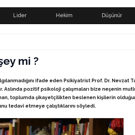
Lider
Hekim
Düşünür
şey mi ?
lanmadığını ifade eden Psikiyatrist Prof. Dr. Nevzat T
slında pozitif psikoloji çalışmaları bize neşenin mutlul
rhan, toplumda şikayetçilikten beslenen kişilerin olduğun
u tedavi etmeye çalıştıklarını söyledi.