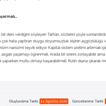
aşarmalı…
l bir ders verdiğini söyleyen Tarhan, sözlerini şöyle sonlandır
n çok hata yaptıran duygu doyumsuzluk, kişinin açgözlülüğü v
zm narsizmi teşvik ediyor. Kapital sistem üretimi artırmak için
, asgari yaşamayı öğrenmeli. Arada bir sınırını zorlayabilir ama
işini yaparken mutlu olmayı başarabilmeli. Rutin dışına çıkarak 
Oluşturulma Tarihi
:
24 Ağustos 2020
Güncellenme Tarihi
: