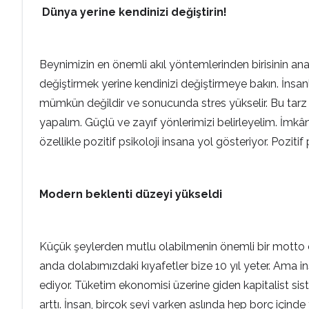
Dünya yerine kendinizi değiştirin!
Beynimizin en önemli akıl yöntemlerinden birisinin anal
değiştirmek yerine kendinizi değiştirmeye bakın. İnsanl
mümkün değildir ve sonucunda stres yükselir. Bu tarz
yapalım. Güçlü ve zayıf yönlerimizi belirleyelim. İmkânl
özellikle pozitif psikoloji insana yol gösteriyor. Poz
Modern beklenti düzeyi yükseldi
Küçük şeylerden mutlu olabilmenin önemli bir motto o
anda dolabımızdaki kıyafetler bize 10 yıl yeter. Ama ins
ediyor. Tüketim ekonomisi üzerine giden kapitalist sist
arttı. İnsan, birçok şeyi varken aslında hep borç içinde