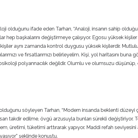
oji olduğunu ifade eden Tarhan, “Analoji, insanın sahip olduğu 
ar hep başkalarını değiştirmeye çalışıyor. Egosu yüksek kişiler 
 kişiler aynı zamanda kontrol duygusu yüksek kişilerdir. Mutl
arımızı ve fırsatlarımızı belirleyelim. Kişi, yol haritasını buna
itif psikoloji polyannacılık değildir. Olumlu ve olumsuzu düşün
lduğunu söyleyen Tarhan, “Modern insanda beklenti düzeyi ço
an takdir edilme, övgü arzusuyla bunları sürekli değiştiriyor. T
em, üretimi, tüketimi arttırarak yapıyor. Maddi refah seviyesini
 yaşıyor” şeklinde konuştu.