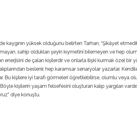
erde kaygının yüksek olduğunu belirten Tarhan, “Şikâyet etmedi
mayan, sahip oldukları şeyin kıymetini bilemeyen ve hep olumsu
 enerjisini de çalan kişilerdir ve onlarla ilişki kurmak özel bi
kalıplarından beslenir, hep karamsar senaryolar yazarlar. Kendil
 Bu kişilere iyi tarafı görmeleri öğretilebilirse, olumlu veya o
yle kişilerin yaşam felsefesini oluşturan kalıp yargıları vardır
oruz” diye konuştu.