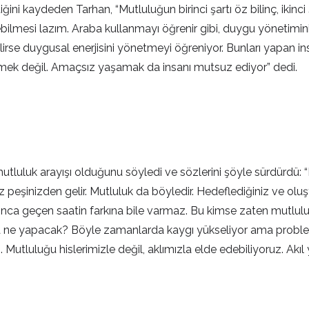
iğini kaydeden Tarhan, “Mutluluğun birinci şartı öz bilinç, ikinci
debilmesi lazım. Araba kullanmayı öğrenir gibi, duygu yöneti
ebilirse duygusal enerjisini yönetmeyi öğreniyor. Bunları yapan
ekmek değil. Amaçsız yaşamak da insanı mutsuz ediyor” dedi.
mutluluk arayışı olduğunu söyledi ve sözlerini şöyle sürdürdü:
anız peşinizden gelir. Mutluluk da böyledir. Hedeflediğiniz ve ol
rınca geçen saatin farkına bile varmaz. Bu kimse zaten mutluluğ
nda ne yapacak? Böyle zamanlarda kaygı yükseliyor ama probl
lı. Mutluluğu hislerimizle değil, aklımızla elde edebiliyoruz. A