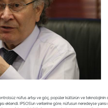
r, kontrolsüz nüfus artışı ve göç, popüler kültürün ve teknolojinin 
ısı eklendi. IPSOS’un verilerine göre, nüfusun neredeyse yarısı