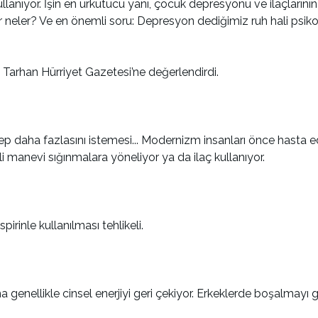
lanıyor. İşin en ürkütücü yanı, çocuk depresyonu ve ilaçlarının t
rlar neler? Ve en önemli soru: Depresyon dediğimiz ruh hali ps
t Tarhan Hürriyet Gazetesi’ne değerlendirdi.
n hep daha fazlasını istemesi... Modernizm insanları önce hasta
 manevi sığınmalara yöneliyor ya da ilaç kullanıyor.
irinle kullanılması tehlikeli.
 Ama genellikle cinsel enerjiyi geri çekiyor. Erkeklerde boşalmayı 