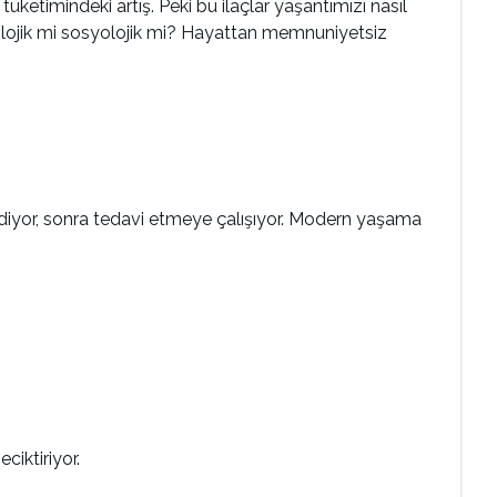
üketimindeki artış. Peki bu ilaçlar yaşantımızı nasıl
ikolojik mi sosyolojik mi? Hayattan memnuniyetsiz
 ediyor, sonra tedavi etmeye çalışıyor. Modern yaşama
geciktiriyor.