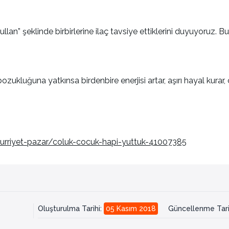
kullan” şeklinde birbirlerine ilaç tavsiye ettiklerini duyuyoruz.
ukluğuna yatkınsa birdenbire enerjisi artar, aşırı hayal kurar,
hurriyet-pazar/coluk-cocuk-hapi-yuttuk-41007385
Oluşturulma Tarihi
:
05 Kasım 2018
Güncellenme Tari