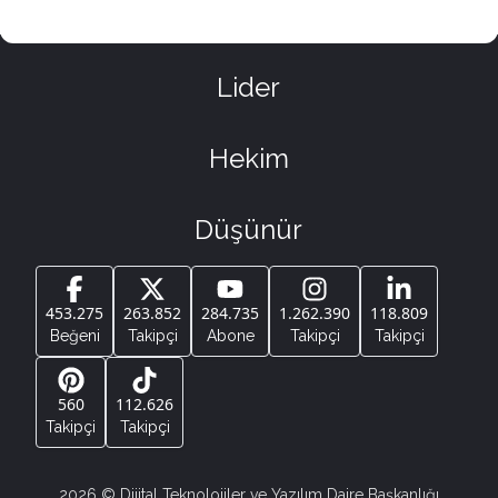
Lider
Hekim
Düşünür
453.275
263.852
284.735
1.262.390
118.809
Beğeni
Takipçi
Abone
Takipçi
Takipçi
560
112.626
Takipçi
Takipçi
2026
© Dijital Teknolojiler ve Yazılım Daire Başkanlığı