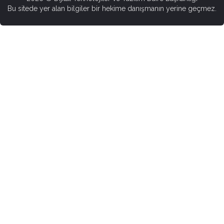
Bu sitede yer alan bilgiler bir hekime danışmanın yerine geçmez.