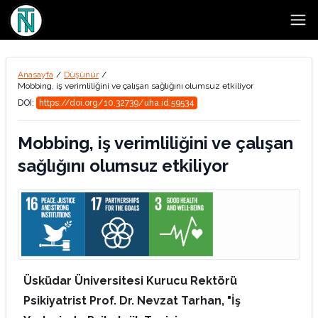
Open
Anasayfa
/
Düşünür
/
Mobbing, iş verimliliğini ve çalışan sağlığını olumsuz etkiliyor
DOI:
https://doi.org/10.32739/uha.id.59534
Mobbing, iş verimliliğini ve çalışan
sağlığını olumsuz etkiliyor
Üsküdar Üniversitesi Kurucu Rektörü
Psikiyatrist Prof. Dr. Nevzat Tarhan,
"İş